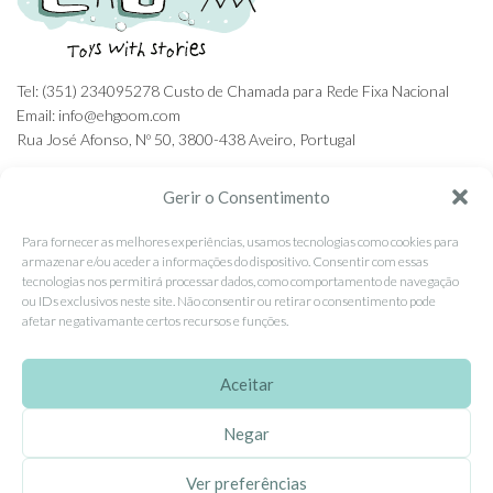
Tel: (351) 234095278 Custo de Chamada para Rede Fixa Nacional
Email: info@ehgoom.com
Rua José Afonso, Nº 50, 3800-438 Aveiro, Portugal
Gerir o Consentimento
Para fornecer as melhores experiências, usamos tecnologias como cookies para
SOBRE A EHGOOM
armazenar e/ou aceder a informações do dispositivo. Consentir com essas
tecnologias nos permitirá processar dados, como comportamento de navegação
Sobre Nós
ou IDs exclusivos neste site. Não consentir ou retirar o consentimento pode
afetar negativamante certos recursos e funções.
Propriedade Intelectual
Colaboração com Bloggers
Aceitar
Listas de Aniversário e Babyshower
Negar
CONDIÇÕES GERAIS
Ver preferências