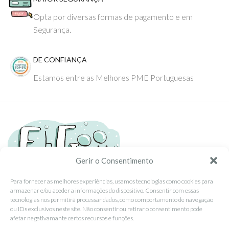
Opta por diversas formas de pagamento e em
Segurança.
DE CONFIANÇA
Estamos entre as Melhores PME Portuguesas
Gerir o Consentimento
Para fornecer as melhores experiências, usamos tecnologias como cookies para
armazenar e/ou aceder a informações do dispositivo. Consentir com essas
Tel: (351) 234095278 Custo de Chamada para Rede Fixa Nacional
tecnologias nos permitirá processar dados, como comportamento de navegação
Email: info@ehgoom.com
ou IDs exclusivos neste site. Não consentir ou retirar o consentimento pode
Rua José Afonso, Nº 50, 3800-438 Aveiro, Portugal
afetar negativamante certos recursos e funções.