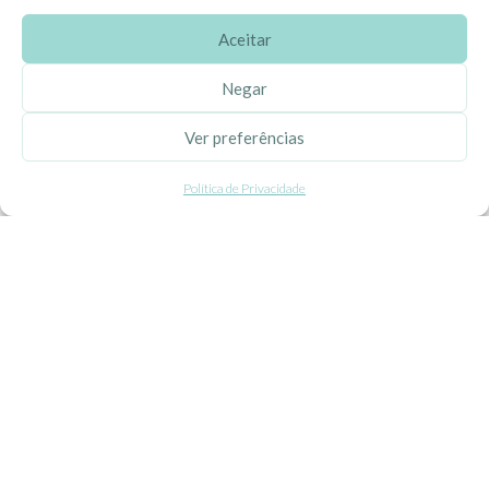
Aceitar
SOBRE A EHGOOM
Negar
Sobre Nós
Ver preferências
Propriedade Intelectual
Política de Privacidade
Colaboração com Bloggers
Listas de Aniversário e Babyshower
CONDIÇÕES GERAIS
Politica de Privacidade
Termos e Condições
Contacte-nos
Livro de Reclamações