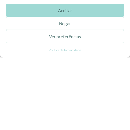
Aceitar
SOBRE A EHGOOM
Negar
Sobre Nós
Ver preferências
Propriedade Intelectual
Política de Privacidade
Colaboração com Bloggers
Listas de Aniversário e Babyshower
CONDIÇÕES GERAIS
Politica de Privacidade
Termos e Condições
Contacte-nos
Livro de Reclamações