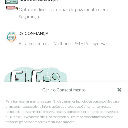
Opta por diversas formas de pagamento e em
Segurança.
DE CONFIANÇA
Estamos entre as Melhores PME Portuguesas
Gerir o Consentimento
Para fornecer as melhores experiências, usamos tecnologias como cookies para
armazenar e/ou aceder a informações do dispositivo. Consentir com essas
Tel: (351) 234095278 Custo de Chamada para Rede Fixa Nacional
tecnologias nos permitirá processar dados, como comportamento de navegação
Email: info@ehgoom.com
ou IDs exclusivos neste site. Não consentir ou retirar o consentimento pode
Rua José Afonso, Nº 50, 3800-438 Aveiro, Portugal
afetar negativamante certos recursos e funções.