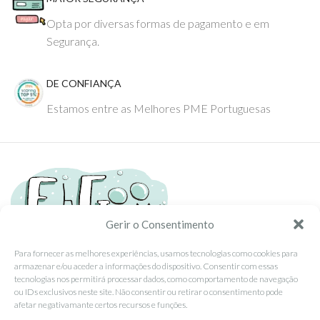
Opta por diversas formas de pagamento e em
Segurança.
DE CONFIANÇA
Estamos entre as Melhores PME Portuguesas
Gerir o Consentimento
Para fornecer as melhores experiências, usamos tecnologias como cookies para
armazenar e/ou aceder a informações do dispositivo. Consentir com essas
Tel: (351) 234095278 Custo de Chamada para Rede Fixa Nacional
tecnologias nos permitirá processar dados, como comportamento de navegação
Email: info@ehgoom.com
ou IDs exclusivos neste site. Não consentir ou retirar o consentimento pode
Rua José Afonso, Nº 50, 3800-438 Aveiro, Portugal
afetar negativamante certos recursos e funções.