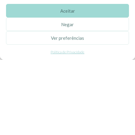
Aceitar
SOBRE A EHGOOM
Negar
Sobre Nós
Ver preferências
Propriedade Intelectual
Política de Privacidade
Colaboração com Bloggers
Listas de Aniversário e Babyshower
CONDIÇÕES GERAIS
Politica de Privacidade
Termos e Condições
Contacte-nos
Livro de Reclamações