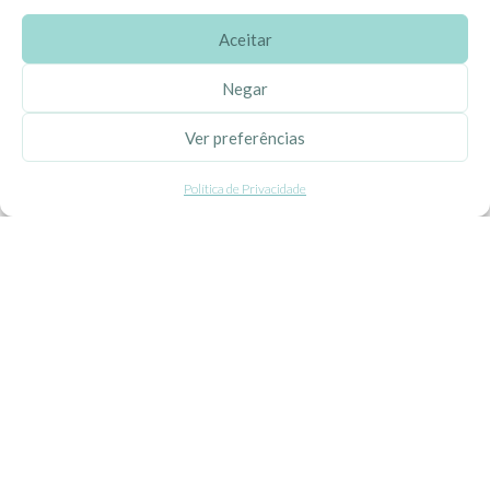
Aceitar
SOBRE A EHGOOM
Negar
Sobre Nós
Ver preferências
Propriedade Intelectual
Política de Privacidade
Colaboração com Bloggers
Listas de Aniversário e Babyshower
CONDIÇÕES GERAIS
Politica de Privacidade
Termos e Condições
Contacte-nos
Livro de Reclamações