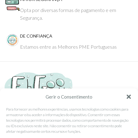
Opta por diversas formas de pagamento e em
Segurança.
DE CONFIANÇA
Estamos entre as Melhores PME Portuguesas
Gerir o Consentimento
Para fornecer as melhores experiências, usamos tecnologias como cookies para
armazenar e/ou aceder a informações do dispositivo. Consentir com essas
Tel: (351) 234095278 Custo de Chamada para Rede Fixa Nacional
tecnologias nos permitirá processar dados, como comportamento de navegação
Email: info@ehgoom.com
ou IDs exclusivos neste site. Não consentir ou retirar o consentimento pode
Rua José Afonso, Nº 50, 3800-438 Aveiro, Portugal
afetar negativamante certos recursos e funções.