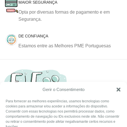
MAIOR SEGURANÇA
Opta por diversas formas de pagamento e em
Segurança.
DE CONFIANÇA
Estamos entre as Melhores PME Portuguesas
Gerir o Consentimento
Para fornecer as melhores experiências, usamos tecnologias como
cookies para armazenar e/ou aceder a informações do dispositivo.
Tel: (351) 234095278 Custo de Chamada para Rede Fixa
Consentir com essas tecnologias nos permitirá processar dados, como
Nacional
comportamento de navegação ou IDs exclusivos neste site. Não consentir
Email: info@ehgoom.com
ou retirar o consentimento pode afetar negativamante certos recursos e
funções.