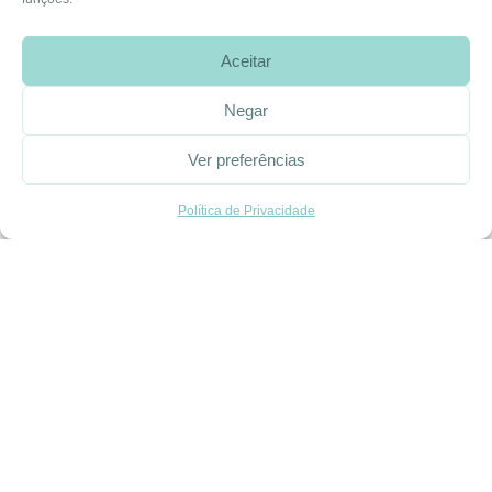
Rua José Afonso, Nº 50, 3800-438 Aveiro, Portugal
Aceitar
Negar
SOBRE A EHGOOM
Sobre Nós
Ver preferências
Propriedade Intelectual
Política de Privacidade
Colaboração com Bloggers
Listas de Aniversário e Babyshower
CONDIÇÕES GERAIS
Politica de Privacidade
Termos e Condições
Contacte-nos
Livro de Reclamações