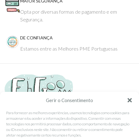
MAIOR SEGURANÇA
Opta por diversas formas de pagamento e em
Segurança.
DE CONFIANÇA
Estamos entre as Melhores PME Portuguesas
Gerir o Consentimento
Para fornecer as melhores experiências, usamos tecnologias como cookies para
Tel: (351) 234095278 Custo de Chamada para Rede Fixa Nacional
armazenar e/ou aceder a informações do dispositivo. Consentir com essas
Email: info@ehgoom.com
tecnologias nos permitirá processar dados, como comportamento de navegação
ou IDs exclusivos neste site. Não consentir ou retirar o consentimento pode
Rua José Afonso, Nº 50, 3800-438 Aveiro, Portugal
afetar negativamante certos recursos e funções.