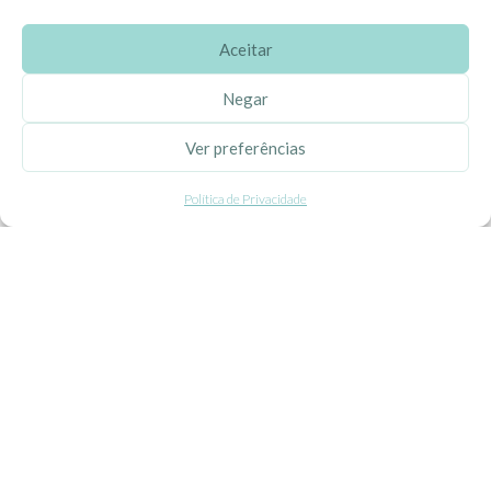
Aceitar
SOBRE A EHGOOM
Negar
Sobre Nós
Ver preferências
Propriedade Intelectual
Política de Privacidade
Colaboração com Bloggers
Listas de Aniversário e Babyshower
CONDIÇÕES GERAIS
Politica de Privacidade
Termos e Condições
Contacte-nos
Livro de Reclamações