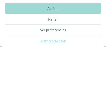
Aceitar
SOBRE A EHGOOM
Negar
Sobre Nós
Ver preferências
Propriedade Intelectual
Política de Privacidade
Colaboração com Bloggers
Listas de Aniversário e Babyshower
CONDIÇÕES GERAIS
Politica de Privacidade
Termos e Condições
Contacte-nos
Livro de Reclamações