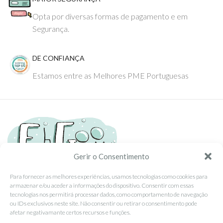
Opta por diversas formas de pagamento e em
Segurança.
DE CONFIANÇA
Estamos entre as Melhores PME Portuguesas
Gerir o Consentimento
Para fornecer as melhores experiências, usamos tecnologias como cookies para
armazenar e/ou aceder a informações do dispositivo. Consentir com essas
Tel: (351) 234095278 Custo de Chamada para Rede Fixa Nacional
tecnologias nos permitirá processar dados, como comportamento de navegação
Email: info@ehgoom.com
ou IDs exclusivos neste site. Não consentir ou retirar o consentimento pode
Rua José Afonso, Nº 50, 3800-438 Aveiro, Portugal
afetar negativamante certos recursos e funções.