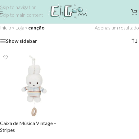
Skip to navigation
Skip to main content
Início
»
Loja
»
canção
Apenas um resultado
Show sidebar
Caixa de Música Vintage –
Stripes