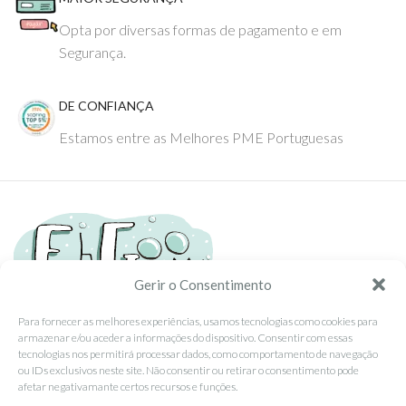
Opta por diversas formas de pagamento e em
Segurança.
DE CONFIANÇA
Estamos entre as Melhores PME Portuguesas
Gerir o Consentimento
Para fornecer as melhores experiências, usamos tecnologias como cookies para
armazenar e/ou aceder a informações do dispositivo. Consentir com essas
Tel: (351) 234095278 Custo de Chamada para Rede Fixa Nacional
tecnologias nos permitirá processar dados, como comportamento de navegação
Email: info@ehgoom.com
ou IDs exclusivos neste site. Não consentir ou retirar o consentimento pode
Rua José Afonso, Nº 50, 3800-438 Aveiro, Portugal
afetar negativamante certos recursos e funções.