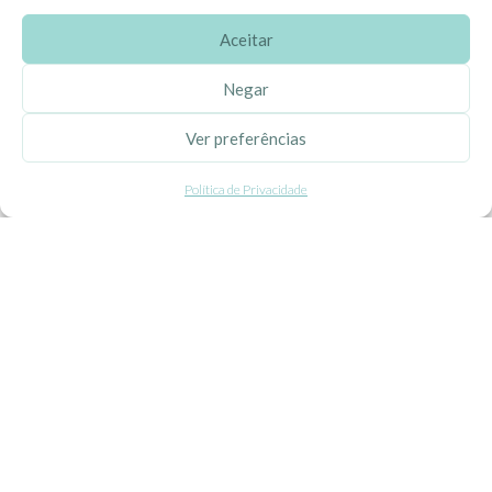
Aceitar
SOBRE A EHGOOM
Negar
Sobre Nós
Ver preferências
Propriedade Intelectual
Política de Privacidade
Colaboração com Bloggers
Listas de Aniversário e Babyshower
CONDIÇÕES GERAIS
Politica de Privacidade
Termos e Condições
Contacte-nos
Livro de Reclamações