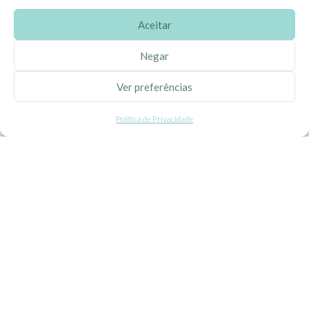
Aceitar
SOBRE A EHGOOM
Negar
Sobre Nós
Ver preferências
Propriedade Intelectual
Política de Privacidade
Colaboração com Bloggers
Listas de Aniversário e Babyshower
CONDIÇÕES GERAIS
Politica de Privacidade
Termos e Condições
Contacte-nos
Livro de Reclamações