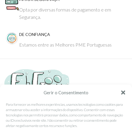
Opta por diversas formas de pagamento e em
Segurança.
DE CONFIANÇA
Estamos entre as Melhores PME Portuguesas
Gerir o Consentimento
Para fornecer as melhores experiências, usamos tecnologias como cookies para
armazenar e/ou aceder a informações do dispositivo. Consentir com essas
Tel: (351) 234095278 Custo de Chamada para Rede Fixa Nacional
tecnologias nos permitirá processar dados, como comportamento de navegação
Email: info@ehgoom.com
ou IDs exclusivos neste site. Não consentir ou retirar o consentimento pode
Rua José Afonso, Nº 50, 3800-438 Aveiro, Portugal
afetar negativamante certos recursos e funções.