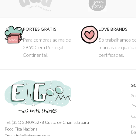
PORTES GRÁTIS
LOVE BRANDS
Para compras acima de
Só trabalhamos 
29.90€ em Portugal
marcas de qualid
Continental.
certificadas.
S
So
Pr
Co
Tel: (351) 234095278 Custo de Chamada para
Li
Rede Fixa Nacional
Ba
Email: info@ehgoom.com