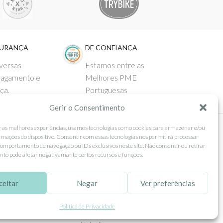
GURANÇA
DE CONFIANÇA
versas
Estamos entre as
pagamento e
Melhores PME
ça.
Portuguesas
Gerir o Consentimento
r as melhores experiências, usamos tecnologias como cookies para armazenar e/ou
rmações do dispositivo. Consentir com essas tecnologias nos permitirá processar
 AO CLIENTE
SEGUE-NOS
omportamento de navegação ou IDs exclusivos neste site. Não consentir ou retirar
to pode afetar negativamante certos recursos e funções.
Comprar
Facebook
ntos
Instagram
ceitar
Negar
Ver preferências
as
Pinterest
Política de Privacidade
 e Devoluções
X