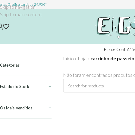
rtes Grátis a partir de 29.90€*
Skip to navigation
Skip to main content
Faz de Conta
Mús
Início
»
Loja
»
carrinho de passeio
Categorias
Não foram encontrados produtos c
Estado do Stock
Os Mais Vendidos