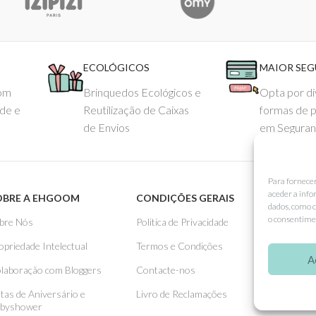
ECOLÓGICOS
MAIOR SE
com
Brinquedos Ecológicos e
Opta por di
ade e
Reutilização de Caixas
formas de 
de Envios
em Seguran
Para fornece
aceder a info
OBRE A EHGOOM
CONDIÇÕES GERAIS
APOIO
dados, como c
o consentimen
bre Nós
Politica de Privacidade
Como 
opriedade Intelectual
Termos e Condições
Pagame
A
laboração com Bloggers
Contacte-nos
Entreg
stas de Aniversário e
Livro de Reclamações
Trocas
byshower