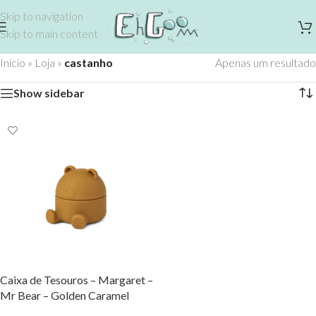
Skip to navigation
Skip to main content
Início
»
Loja
»
castanho
Apenas um resultado
Show sidebar
Caixa de Tesouros – Margaret –
Mr Bear – Golden Caramel