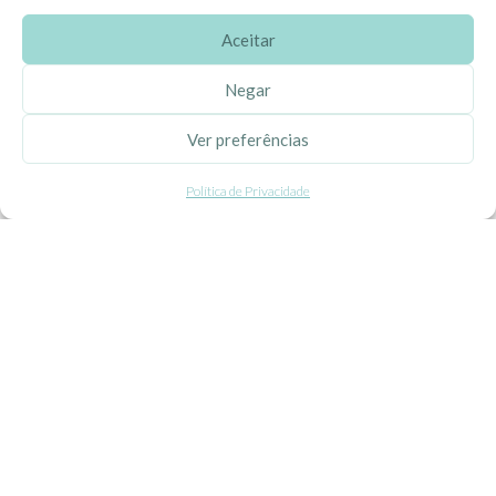
Aceitar
SOBRE A EHGOOM
Negar
Sobre Nós
Ver preferências
Propriedade Intelectual
Política de Privacidade
Colaboração com Bloggers
Listas de Aniversário e Babyshower
CONDIÇÕES GERAIS
Politica de Privacidade
Termos e Condições
Contacte-nos
Livro de Reclamações