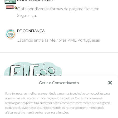
Opta por diversas formas de pagamento e em
Segurança.
DE CONFIANÇA
Estamos entre as Melhores PME Portuguesas
Gerir o Consentimento
Para fornecer as melhores experiências, usamos tecnologias como cookies para
armazenar e/ou aceder a informações do dispositivo. Consentir com essas
Tel: (351) 234095278 Custo de Chamada para Rede Fixa Nacional
tecnologias nos permitirá processar dados, como comportamento de navegação
Email: info@ehgoom.com
ou IDs exclusivos neste site. Não consentir ou retirar o consentimento pode
Rua José Afonso, Nº 50, 3800-438 Aveiro, Portugal
afetar negativamante certos recursos e funções.