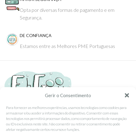
Opta por diversas formas de pagamento e em
Segurança.
DE CONFIANÇA
Estamos entre as Melhores PME Portuguesas
Gerir o Consentimento
Para fornecer as melhores experiências, usamos tecnologias como cookies para
armazenar e/ou aceder a informações do dispositivo. Consentir com essas
Tel: (351) 234095278 Custo de Chamada para Rede Fixa Nacional
tecnologias nos permitirá processar dados, como comportamento de navegação
Email: info@ehgoom.com
ou IDs exclusivos neste site. Não consentir ou retirar o consentimento pode
Rua José Afonso, Nº 50, 3800-438 Aveiro, Portugal
afetar negativamante certos recursos e funções.