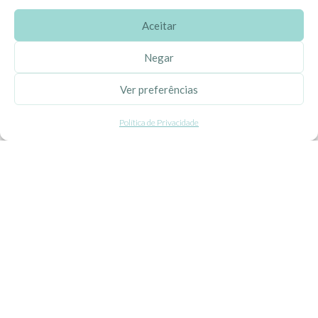
Aceitar
SOBRE A EHGOOM
Negar
Sobre Nós
Ver preferências
Propriedade Intelectual
Política de Privacidade
Colaboração com Bloggers
Listas de Aniversário e Babyshower
CONDIÇÕES GERAIS
Politica de Privacidade
Termos e Condições
Contacte-nos
Livro de Reclamações