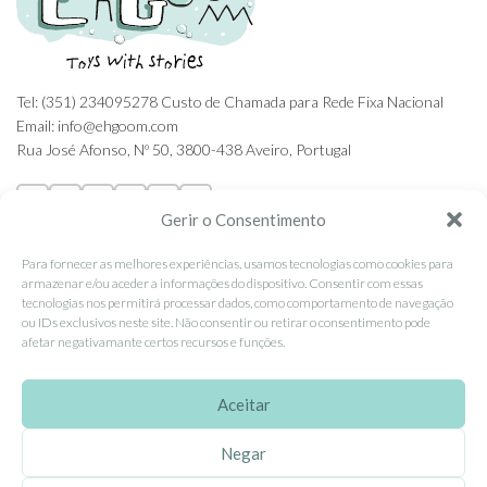
Tel: (351) 234095278 Custo de Chamada para Rede Fixa Nacional
Email: info@ehgoom.com
Rua José Afonso, Nº 50, 3800-438 Aveiro, Portugal
Gerir o Consentimento
Para fornecer as melhores experiências, usamos tecnologias como cookies para
SOBRE A EHGOOM
armazenar e/ou aceder a informações do dispositivo. Consentir com essas
tecnologias nos permitirá processar dados, como comportamento de navegação
Sobre Nós
ou IDs exclusivos neste site. Não consentir ou retirar o consentimento pode
Propriedade Intelectual
afetar negativamante certos recursos e funções.
Colaboração com Bloggers
Aceitar
Listas de Aniversário e Babyshower
Negar
CONDIÇÕES GERAIS