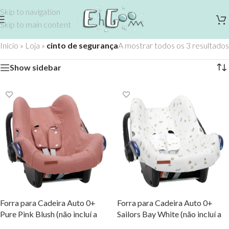
Skip to navigation
Skip to main content
Início
»
Loja
»
cinto de segurança
A mostrar todos os 3 resultados
Show sidebar
Forra para Cadeira Auto 0+
Forra para Cadeira Auto 0+
Pure Pink Blush (não incluí a
Sailors Bay White (não incluí a
canopy)
canopy)