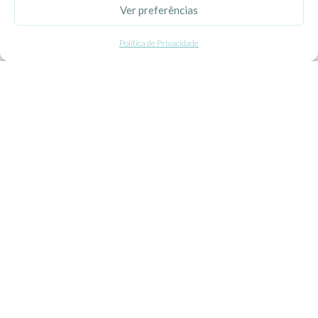
Ver preferências
Politica de Privacidade
Política de Privacidade
Termos e Condições
Contacte-nos
Livro de Reclamações
APOIO AO CLIENTE
Como Comprar
Pagamentos
Entregas
Trocas e Devoluções
SEGUE-NOS
Facebook