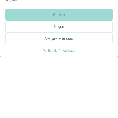
Rua José Afonso, Nº 50, 3800-438 Aveiro, Portugal
Aceitar
Negar
SOBRE A EHGOOM
Sobre Nós
Ver preferências
Propriedade Intelectual
Política de Privacidade
Colaboração com Bloggers
Listas de Aniversário e Babyshower
CONDIÇÕES GERAIS
Politica de Privacidade
Termos e Condições
Contacte-nos
Livro de Reclamações