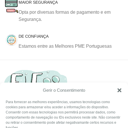
MAIOR SEGURANÇA
Opta por diversas formas de pagamento e em
Segurança.
DE CONFIANÇA
Estamos entre as Melhores PME Portuguesas
Gerir o Consentimento
Para fornecer as melhores experiências, usamos tecnologias como
cookies para armazenar e/ou aceder a informações do dispositivo.
Tel: (351) 234095278 Custo de Chamada para Rede Fixa
Consentir com essas tecnologias nos permitirá processar dados, como
Nacional
comportamento de navegação ou IDs exclusivos neste site. Não consentir
Email: info@ehgoom.com
ou retirar o consentimento pode afetar negativamante certos recursos e
funções.