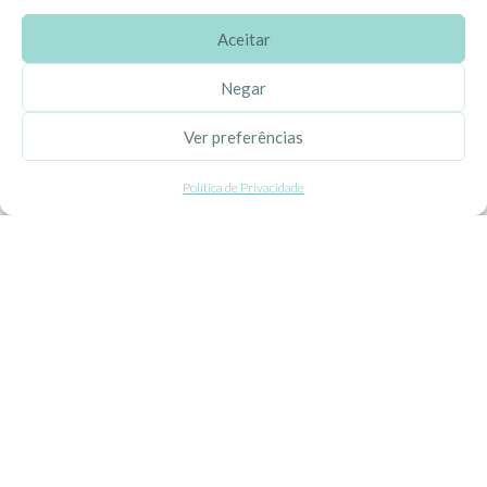
Aceitar
SOBRE A EHGOOM
Negar
Sobre Nós
Ver preferências
Propriedade Intelectual
Política de Privacidade
Colaboração com Bloggers
Listas de Aniversário e Babyshower
CONDIÇÕES GERAIS
Politica de Privacidade
Termos e Condições
Contacte-nos
Livro de Reclamações