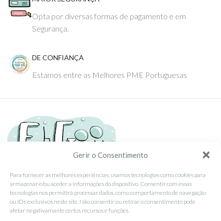
Opta por diversas formas de pagamento e em
Segurança.
DE CONFIANÇA
Estamos entre as Melhores PME Portuguesas
Gerir o Consentimento
Para fornecer as melhores experiências, usamos tecnologias como cookies para
armazenar e/ou aceder a informações do dispositivo. Consentir com essas
Tel: (351) 234095278 Custo de Chamada para Rede Fixa Nacional
tecnologias nos permitirá processar dados, como comportamento de navegação
Email: info@ehgoom.com
ou IDs exclusivos neste site. Não consentir ou retirar o consentimento pode
Rua José Afonso, Nº 50, 3800-438 Aveiro, Portugal
afetar negativamante certos recursos e funções.