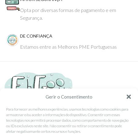
Opta por diversas formas de pagamento e em
Segurança.
DE CONFIANÇA
Estamos entre as Melhores PME Portuguesas
Gerir o Consentimento
Para fornecer as melhores experiências, usamos tecnologias como cookies para
armazenar e/ou aceder a informações do dispositivo. Consentir com essas
Tel: (351) 234095278 Custo de Chamada para Rede Fixa Nacional
tecnologias nos permitirá processar dados, como comportamento de navegação
Email: info@ehgoom.com
ou IDs exclusivos neste site. Não consentir ou retirar o consentimento pode
Rua José Afonso, Nº 50, 3800-438 Aveiro, Portugal
afetar negativamante certos recursos e funções.