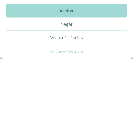
Aceitar
SOBRE A EHGOOM
Negar
Sobre Nós
Ver preferências
Propriedade Intelectual
Política de Privacidade
Colaboração com Bloggers
Listas de Aniversário e Babyshower
CONDIÇÕES GERAIS
Politica de Privacidade
Termos e Condições
Contacte-nos
Livro de Reclamações