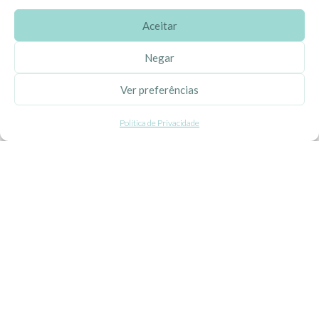
Aceitar
SOBRE A EHGOOM
Negar
Sobre Nós
Ver preferências
Propriedade Intelectual
Política de Privacidade
Colaboração com Bloggers
Listas de Aniversário e Babyshower
CONDIÇÕES GERAIS
Politica de Privacidade
Termos e Condições
Contacte-nos
Livro de Reclamações