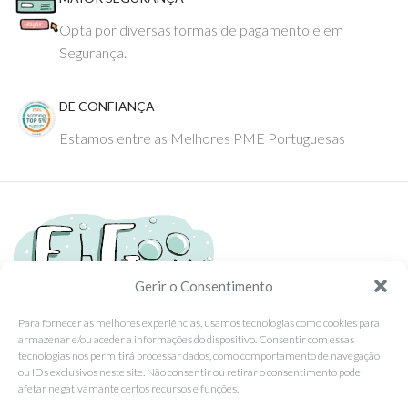
Opta por diversas formas de pagamento e em
Segurança.
DE CONFIANÇA
Estamos entre as Melhores PME Portuguesas
Gerir o Consentimento
Para fornecer as melhores experiências, usamos tecnologias como cookies para
armazenar e/ou aceder a informações do dispositivo. Consentir com essas
Tel: (351) 234095278 Custo de Chamada para Rede Fixa Nacional
tecnologias nos permitirá processar dados, como comportamento de navegação
Email: info@ehgoom.com
ou IDs exclusivos neste site. Não consentir ou retirar o consentimento pode
Rua José Afonso, Nº 50, 3800-438 Aveiro, Portugal
afetar negativamante certos recursos e funções.