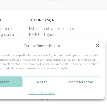
A
DE CONFIANÇA
 formas de
Estamos entre as Melhores
egurança.
PME Portuguesas
Gerir o Consentimento
r as melhores experiências, usamos tecnologias como cookies para armazenar e/ou
 AO CLIENTE
SEGUE-NOS
rmações do dispositivo. Consentir com essas tecnologias nos permitirá processar
omportamento de navegação ou IDs exclusivos neste site. Não consentir ou retirar
Comprar
Facebook
to pode afetar negativamante certos recursos e funções.
ntos
Instagram
ceitar
Negar
Ver preferências
as
Pinterest
 e Devoluções
X
Política de Privacidade
Linkedin