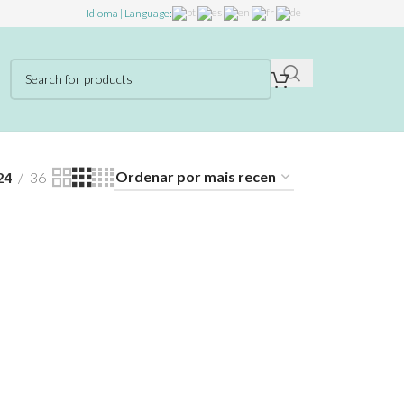
Idioma | Language:
24
36