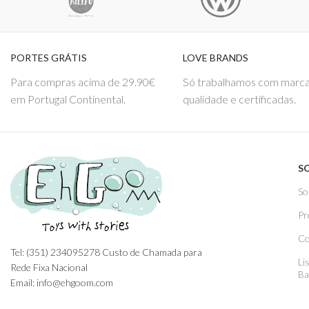
PORTES GRÁTIS
LOVE BRANDS
Para compras acima de 29.90€
Só trabalhamos com marca
em Portugal Continental.
qualidade e certificadas.
S
So
Pr
Co
Tel: (351) 234095278 Custo de Chamada para
Li
Rede Fixa Nacional
Ba
Email: info@ehgoom.com
Rua José Afonso, Nº 50, 3800-438 Aveiro,