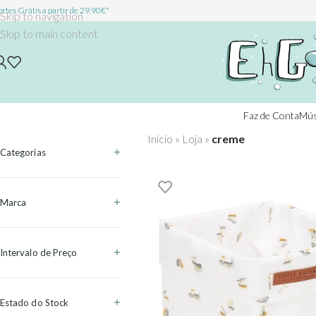
rtes Grátis a partir de 29.90€*
Skip to navigation
Skip to main content
Faz de Conta
Mús
Início
»
Loja
»
creme
Categorias
Marca
Intervalo de Preço
Estado do Stock