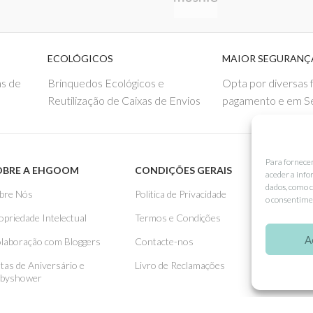
ECOLÓGICOS
MAIOR SEGURANÇ
s de
Brinquedos Ecológicos e
Opta por diversas
Reutilização de Caixas de Envios
pagamento e em S
Para fornece
OBRE A EHGOOM
CONDIÇÕES GERAIS
APOIO
aceder a info
dados, como c
bre Nós
Politica de Privacidade
Como 
o consentimen
opriedade Intelectual
Termos e Condições
Pagame
A
laboração com Bloggers
Contacte-nos
Entreg
stas de Aniversário e
Livro de Reclamações
Trocas
byshower