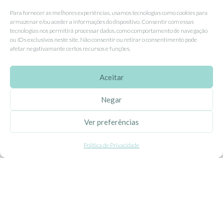
Livro de Reclamações
Para fornecer as melhores experiências, usamos tecnologias como cookies para
armazenar e/ou aceder a informações do dispositivo. Consentir com essas
tecnologias nos permitirá processar dados, como comportamento de navegação
ou IDs exclusivos neste site. Não consentir ou retirar o consentimento pode
APOIO AO CLIENTE
afetar negativamante certos recursos e funções.
Como Comprar
Aceitar
Pagamentos
Entregas
Negar
Trocas e Devoluções
Ver preferências
SEGUE-NOS
Política de Privacidade
Facebook
Instagram
Pinterest
X