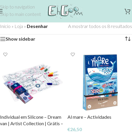
Skip to navigation
Skip to main content
Início
»
Loja
»
Desenhar
A mostrar todos os 8 resultados
Show sidebar
Al mare – Actividades
Individual em Silicone – Dream
van | Artist Collection | Grátis –
€
26,50
Pulseira Pink + 5 Marcadores