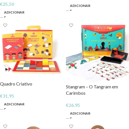
€
25,50
Apagáveis
ADICIONAR
ADICIONAR
Quadro Criativo
Stangram – O Tangram em
Carimbos
€
31,95
ADICIONAR
€
26,95
ADICIONAR