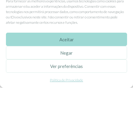
Para fornecer as melhores experiências, usamos tecnologias como cookies para
Livro de Reclamações
armazenar e/ou aceder a informações do dispositivo. Consentir com essas
tecnologias nos permitirá processar dados, como comportamento de navegação
ou IDs exclusivos neste site. Não consentir ou retirar o consentimento pode
afetar negativamante certos recursos e funções.
APOIO AO CLIENTE
Como Comprar
Aceitar
Pagamentos
Negar
Entregas
Trocas e Devoluções
Ver preferências
Política de Privacidade
SEGUE-NOS
Facebook
Instagram
Pinterest
X