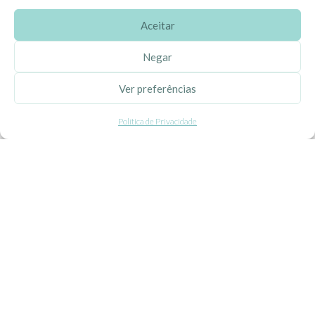
Aceitar
SOBRE A EHGOOM
Negar
Sobre Nós
Ver preferências
Propriedade Intelectual
Política de Privacidade
Colaboração com Bloggers
Listas de Aniversário e Babyshower
CONDIÇÕES GERAIS
Politica de Privacidade
Termos e Condições
Contacte-nos
Livro de Reclamações