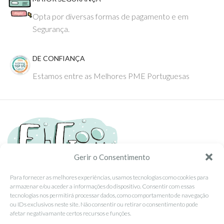
Opta por diversas formas de pagamento e em
Segurança.
DE CONFIANÇA
Estamos entre as Melhores PME Portuguesas
Gerir o Consentimento
Para fornecer as melhores experiências, usamos tecnologias como cookies para
armazenar e/ou aceder a informações do dispositivo. Consentir com essas
Tel: (351) 234095278 Custo de Chamada para Rede Fixa Nacional
tecnologias nos permitirá processar dados, como comportamento de navegação
Email: info@ehgoom.com
ou IDs exclusivos neste site. Não consentir ou retirar o consentimento pode
Rua José Afonso, Nº 50, 3800-438 Aveiro, Portugal
afetar negativamante certos recursos e funções.