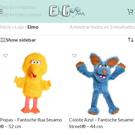
Skip to navigation
Skip to main content
Início
»
Loja
»
Elmo
A mostrar todos os 5 resultados
Show sidebar
Popas – Fantoche Rua Sesamo
Coiote Azul – Fantoche Sesame
® – 52 cm
Street® – 44 cm