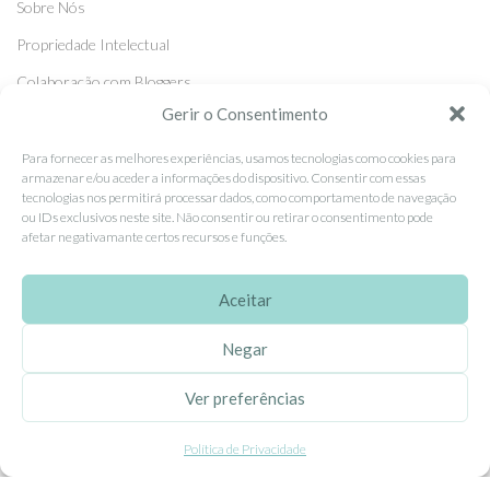
Sobre Nós
Propriedade Intelectual
Colaboração com Bloggers
Gerir o Consentimento
Listas de Aniversário e Babyshower
Para fornecer as melhores experiências, usamos tecnologias como cookies para
armazenar e/ou aceder a informações do dispositivo. Consentir com essas
CONDIÇÕES GERAIS
tecnologias nos permitirá processar dados, como comportamento de navegação
ou IDs exclusivos neste site. Não consentir ou retirar o consentimento pode
Politica de Privacidade
afetar negativamante certos recursos e funções.
Termos e Condições
Aceitar
Contacte-nos
Livro de Reclamações
Negar
Ver preferências
APOIO AO CLIENTE
Como Comprar
Política de Privacidade
Pagamentos