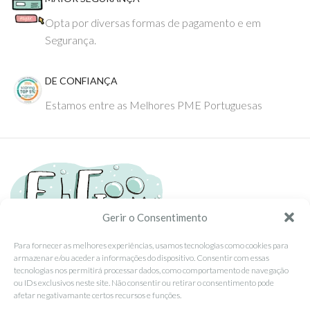
Opta por diversas formas de pagamento e em
Segurança.
DE CONFIANÇA
Estamos entre as Melhores PME Portuguesas
Gerir o Consentimento
Para fornecer as melhores experiências, usamos tecnologias como cookies para
armazenar e/ou aceder a informações do dispositivo. Consentir com essas
Tel: (351) 234095278 Custo de Chamada para Rede Fixa Nacional
tecnologias nos permitirá processar dados, como comportamento de navegação
Email: info@ehgoom.com
ou IDs exclusivos neste site. Não consentir ou retirar o consentimento pode
Rua José Afonso, Nº 50, 3800-438 Aveiro, Portugal
afetar negativamante certos recursos e funções.