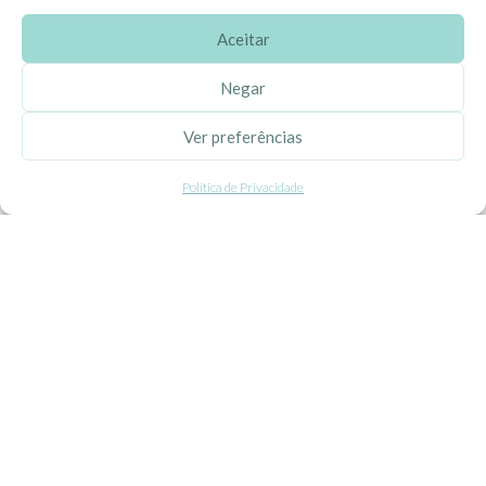
Aceitar
SOBRE A EHGOOM
Negar
Sobre Nós
Ver preferências
Propriedade Intelectual
Política de Privacidade
Colaboração com Bloggers
Listas de Aniversário e Babyshower
CONDIÇÕES GERAIS
Politica de Privacidade
Termos e Condições
Contacte-nos
Livro de Reclamações