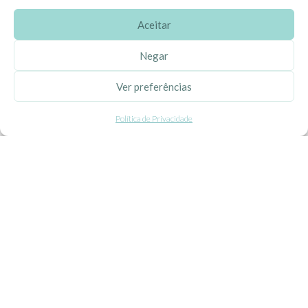
Aceitar
SOBRE A EHGOOM
Negar
Sobre Nós
Ver preferências
Propriedade Intelectual
Política de Privacidade
Colaboração com Bloggers
Listas de Aniversário e Babyshower
CONDIÇÕES GERAIS
Politica de Privacidade
Termos e Condições
Contacte-nos
Livro de Reclamações