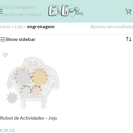
Skip to navigation
Skip to main content
Início
»
Loja
»
engrenagem
Apenas um resultado
Show sidebar
Robot de Actividades – Jojo
€
39,50