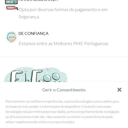
Opta por diversas formas de pagamento e em
Segurança.
DE CONFIANÇA
Estamos entre as Melhores PME Portuguesas
Gerir o Consentimento
Para fornecer as melhores experiências, usamos tecnologias como cookies para
armazenar e/ou aceder a informações do dispositivo. Consentir com essas
Tel: (351) 234095278 Custo de Chamada para Rede Fixa Nacional
tecnologias nos permitirá processar dados, como comportamento de navegação
Email: info@ehgoom.com
ou IDs exclusivos neste site. Não consentir ou retirar o consentimento pode
Rua José Afonso, Nº 50, 3800-438 Aveiro, Portugal
afetar negativamante certos recursos e funções.