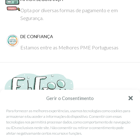
Opta por diversas formas de pagamento e em
Segurança.
DE CONFIANÇA
Estamos entre as Melhores PME Portuguesas
Gerir o Consentimento
Para fornecer as melhores experiências, usamos tecnologias como cookies para
armazenar e/ou aceder a informações do dispositivo. Consentir com essas
Tel: (351) 234095278 Custo de Chamada para Rede Fixa Nacional
tecnologias nos permitirá processar dados, como comportamento de navegação
Email: info@ehgoom.com
ou IDs exclusivos neste site. Não consentir ou retirar o consentimento pode
Rua José Afonso, Nº 50, 3800-438 Aveiro, Portugal
afetar negativamante certos recursos e funções.