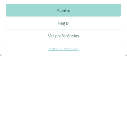
Aceitar
SOBRE A EHGOOM
Negar
Sobre Nós
Ver preferências
Propriedade Intelectual
Política de Privacidade
Colaboração com Bloggers
Listas de Aniversário e Babyshower
CONDIÇÕES GERAIS
Politica de Privacidade
Termos e Condições
Contacte-nos
Livro de Reclamações