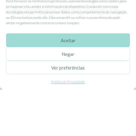
Para fornecer as melhores experiências, usamos tecnologias como cookies para
Livro de Reclamações
armazenar e/ou aceder a informações do dispositivo. Consentir com essas
tecnologias nos permitirá processar dados, como comportamento de navegação
ou IDs exclusivos neste site. Não consentir ou retirar o consentimento pode
afetar negativamante certos recursos e funções.
APOIO AO CLIENTE
Como Comprar
Aceitar
Pagamentos
Negar
Entregas
Trocas e Devoluções
Ver preferências
Política de Privacidade
SEGUE-NOS
Facebook
Instagram
Pinterest
X