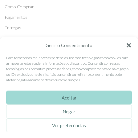
Como Comprar
Pagamentos
Entregas
Trocas e Devoluções
Gerir o Consentimento
SEGUE-NOS
Para fornecer as melhores experiências, usamos tecnologias como cookies para
armazenar e/ou aceder a informações do dispositivo. Consentir com essas
Facebook
tecnologias nos permitirá processar dados, como comportamento de navegação
ou IDs exclusivos neste site. Não consentir ou retirar o consentimento pode
Instagram
afetar negativamante certos recursos e funções.
Pinterest
Aceitar
X
Linkedin
Negar
Ver preferências
EhGoom
2026 Criado por
Dumbanengue, Lda
.