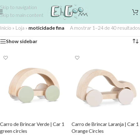
Skip to navigation
Skip to main content
Início
»
Loja
»
moticidade fina
A mostrar 1–24 de 40 resultados
Show sidebar
Carro de Brincar Verde | Car 1
Carro de Brincar Laranja | Car 1
green circles
Orange Circles