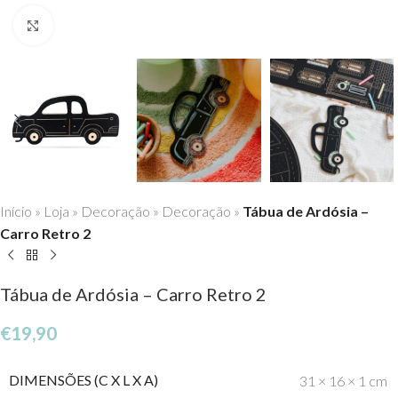
Click to enlarge
Início
»
Loja
»
Decoração
»
Decoração
»
Tábua de Ardósia –
Carro Retro 2
Tábua de Ardósia – Carro Retro 2
€
19,90
DIMENSÕES (C X L X A)
31 × 16 × 1 cm