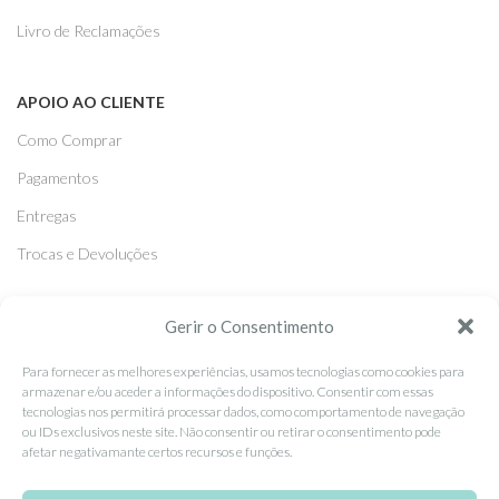
Livro de Reclamações
APOIO AO CLIENTE
Como Comprar
Pagamentos
Entregas
Trocas e Devoluções
SEGUE-NOS
Gerir o Consentimento
Facebook
Para fornecer as melhores experiências, usamos tecnologias como cookies para
armazenar e/ou aceder a informações do dispositivo. Consentir com essas
Instagram
tecnologias nos permitirá processar dados, como comportamento de navegação
ou IDs exclusivos neste site. Não consentir ou retirar o consentimento pode
Pinterest
afetar negativamante certos recursos e funções.
X