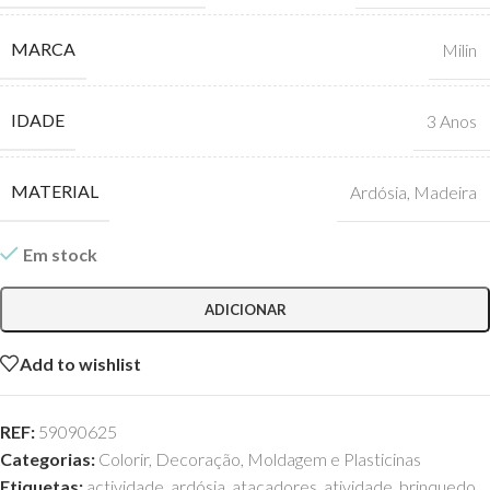
MARCA
Milin
IDADE
3 Anos
MATERIAL
Ardósia
,
Madeira
Em stock
ADICIONAR
Add to wishlist
REF:
59090625
Categorias:
Colorir
,
Decoração
,
Moldagem e Plasticinas
Etiquetas:
actividade
,
ardósia
,
atacadores
,
atividade
,
brinquedo
,