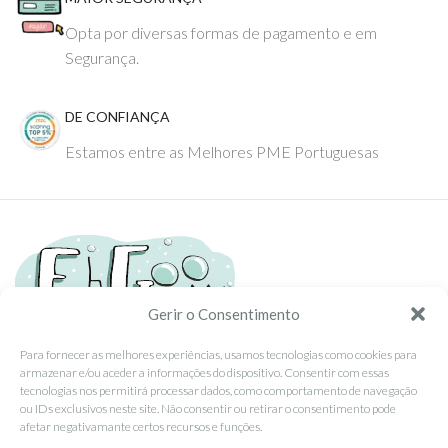
Opta por diversas formas de pagamento e em
Segurança.
DE CONFIANÇA
Estamos entre as Melhores PME Portuguesas
Gerir o Consentimento
Para fornecer as melhores experiências, usamos tecnologias como cookies para
armazenar e/ou aceder a informações do dispositivo. Consentir com essas
Tel: (351) 234095278 Custo de Chamada para Rede Fixa Nacional
tecnologias nos permitirá processar dados, como comportamento de navegação
Email: info@ehgoom.com
ou IDs exclusivos neste site. Não consentir ou retirar o consentimento pode
Rua José Afonso, Nº 50, 3800-438 Aveiro, Portugal
afetar negativamante certos recursos e funções.