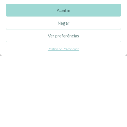
Aceitar
SOBRE A EHGOOM
Negar
Sobre Nós
Ver preferências
Propriedade Intelectual
Política de Privacidade
Colaboração com Bloggers
Listas de Aniversário e Babyshower
CONDIÇÕES GERAIS
Politica de Privacidade
Termos e Condições
Contacte-nos
Livro de Reclamações