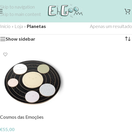
Skip to navigation
Skip to main content
Início
»
Loja
»
Planetas
Apenas um resultado
Show sidebar
Cosmos das Emoções
€
55,00