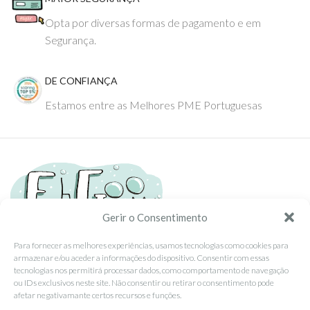
Opta por diversas formas de pagamento e em
Segurança.
DE CONFIANÇA
Estamos entre as Melhores PME Portuguesas
Gerir o Consentimento
Para fornecer as melhores experiências, usamos tecnologias como cookies para
armazenar e/ou aceder a informações do dispositivo. Consentir com essas
Tel: (351) 234095278 Custo de Chamada para Rede Fixa Nacional
tecnologias nos permitirá processar dados, como comportamento de navegação
Email: info@ehgoom.com
ou IDs exclusivos neste site. Não consentir ou retirar o consentimento pode
Rua José Afonso, Nº 50, 3800-438 Aveiro, Portugal
afetar negativamante certos recursos e funções.