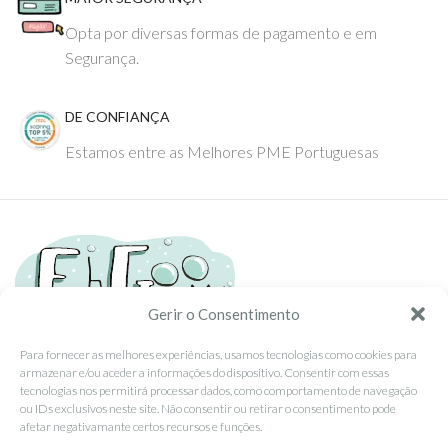
Opta por diversas formas de pagamento e em
Segurança.
DE CONFIANÇA
Estamos entre as Melhores PME Portuguesas
Gerir o Consentimento
Para fornecer as melhores experiências, usamos tecnologias como cookies para
armazenar e/ou aceder a informações do dispositivo. Consentir com essas
Tel: (351) 234095278 Custo de Chamada para Rede Fixa Nacional
tecnologias nos permitirá processar dados, como comportamento de navegação
Email: info@ehgoom.com
ou IDs exclusivos neste site. Não consentir ou retirar o consentimento pode
Rua José Afonso, Nº 50, 3800-438 Aveiro, Portugal
afetar negativamante certos recursos e funções.