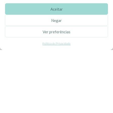
Aceitar
SOBRE A EHGOOM
Negar
Sobre Nós
Ver preferências
Propriedade Intelectual
Política de Privacidade
Colaboração com Bloggers
Listas de Aniversário e Babyshower
CONDIÇÕES GERAIS
Politica de Privacidade
Termos e Condições
Contacte-nos
Livro de Reclamações