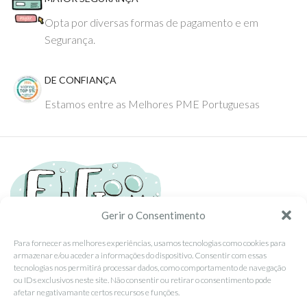
Opta por diversas formas de pagamento e em
Segurança.
DE CONFIANÇA
Estamos entre as Melhores PME Portuguesas
Gerir o Consentimento
Para fornecer as melhores experiências, usamos tecnologias como cookies para
armazenar e/ou aceder a informações do dispositivo. Consentir com essas
Tel: (351) 234095278 Custo de Chamada para Rede Fixa Nacional
tecnologias nos permitirá processar dados, como comportamento de navegação
Email: info@ehgoom.com
ou IDs exclusivos neste site. Não consentir ou retirar o consentimento pode
Rua José Afonso, Nº 50, 3800-438 Aveiro, Portugal
afetar negativamante certos recursos e funções.