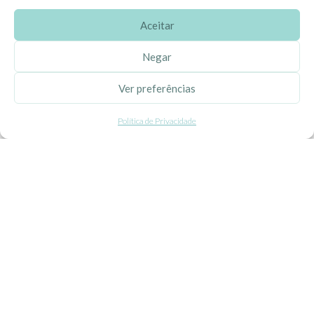
Aceitar
SOBRE A EHGOOM
Negar
Sobre Nós
Ver preferências
Propriedade Intelectual
Política de Privacidade
Colaboração com Bloggers
Listas de Aniversário e Babyshower
CONDIÇÕES GERAIS
Politica de Privacidade
Termos e Condições
Contacte-nos
Livro de Reclamações