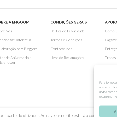
OBRE A EHGOOM
CONDIÇÕES GERAIS
APOIO
bre Nós
Politica de Privacidade
Como 
opriedade Intelectual
Termos e Condições
Pagame
laboração com Bloggers
Contacte-nos
Entreg
stas de Aniversário e
Livro de Reclamações
Trocas
byshower
Para fornece
aceder a info
dados, como c
o consentimen
A
or parte do utilizador. Ao navegar no site estará a consentir a sua u