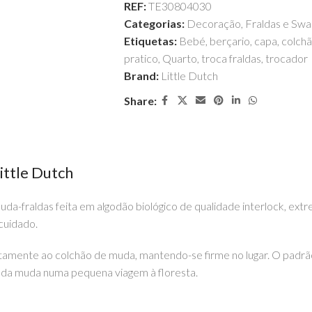
REF:
TE30804030
Categorias:
Decoração
,
Fraldas e Swa
Etiquetas:
Bebé
,
berçario
,
capa
,
colch
pratico
,
Quarto
,
troca fraldas
,
trocador
Brand:
Little Dutch
Share:
ittle Dutch
-fraldas feita em algodão biológico de qualidade interlock, extr
cuidado.
tamente ao colchão de muda, mantendo-se firme no lugar. O padrão
ada muda numa pequena viagem à floresta.