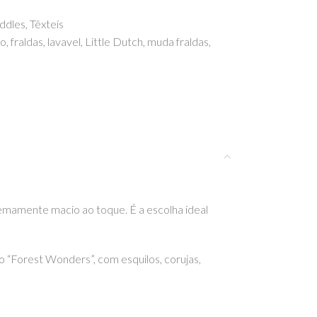
ddles
,
Têxteis
ão
,
fraldas
,
lavavel
,
Little Dutch
,
muda fraldas
,
emamente macio ao toque. É a escolha ideal
 “Forest Wonders”, com esquilos, corujas,