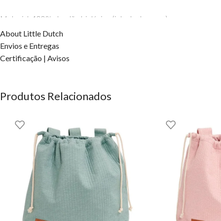
Material: 100% algodão biológico (interlock suave)
About Little Dutch
Cor: Multicolor (fundo branco com ilustrações da floresta)
Envios e Entregas
Certificação | Avisos
Dimensões: 50 x 70 cm
Ajuste com elástico e acabamento com debrum
Produtos Relacionados
Etiqueta: Certificação OEKO-TEX® Standard 100
Cuidados de Lavagem:
Lavar na máquina a 40 °C (programa delicado)
Passar a ferro a baixa temperatura
Não usar lixívia
Não limpar a seco