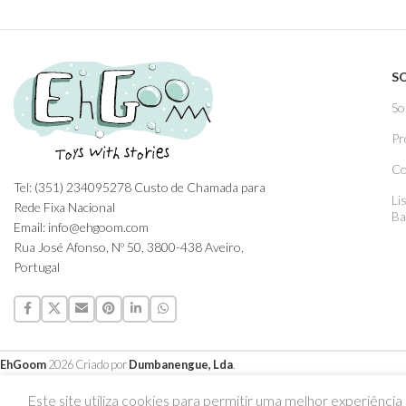
S
So
Pr
Co
Tel: (351) 234095278 Custo de Chamada para
Li
Rede Fixa Nacional
Ba
Email: info@ehgoom.com
Rua José Afonso, Nº 50, 3800-438 Aveiro,
Portugal
EhGoom
2026 Criado por
Dumbanengue, Lda
.
Este site utiliza cookies para permitir uma melhor experiência p