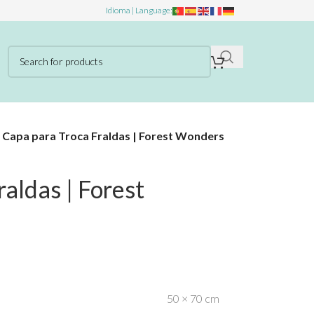
Idioma | Language:
»
Capa para Troca Fraldas | Forest Wonders
aldas | Forest
50 × 70 cm