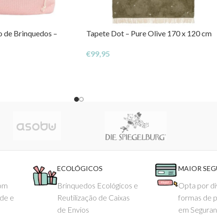
 de Brinquedos –
Tapete Dot – Pure Olive 170 x 120 cm
lo para os momentos de muda!
€
99,95
ECOLÓGICOS
MAIOR SE
com
Brinquedos Ecológicos e
Opta por di
ade e
Reutilização de Caixas
formas de 
de Envios
em Seguran