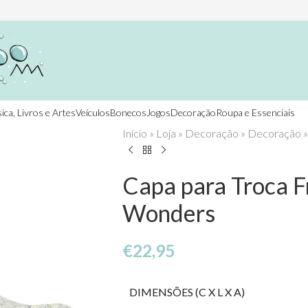
ica, Livros e Artes
Veículos
Bonecos
Jogos
Decoração
Roupa e Essenciais
Início
»
Loja
»
Decoração
»
Decoração
Capa para Troca Fr
Wonders
€
22,95
DIMENSÕES (C X L X A)