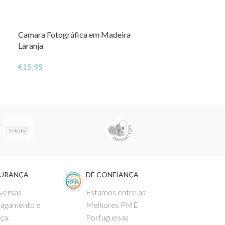
Camara Fotográfica em Madeira
Tapete de Activ
Laranja
€
52,95
€
15,95
GURANÇA
DE CONFIANÇA
versas
Estamos entre as
pagamento e
Melhores PME
ça.
Portuguesas