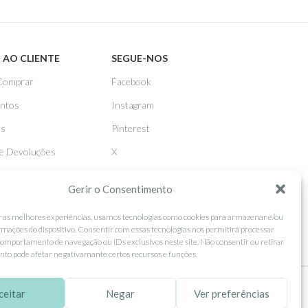
 AO CLIENTE
SEGUE-NOS
Comprar
Facebook
ntos
Instagram
as
Pinterest
 e Devoluções
X
Linkedin
Gerir o Consentimento
r as melhores experiências, usamos tecnologias como cookies para armazenar e/ou
rmações do dispositivo. Consentir com essas tecnologias nos permitirá processar
omportamento de navegação ou IDs exclusivos neste site. Não consentir ou retirar
to pode afetar negativamante certos recursos e funções.
ceitar
Negar
Ver preferências
tilização.
MORE INFO
ACCEPT