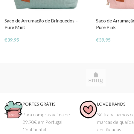
Não utilizar máquina de secar
Saco de Arrumação de Brinquedos –
Saco de Arrumação
🍃 Um toque de natureza no quarto do bebé, com conforto e esti
Pure Mint
Pure Pink
€
39,95
€
39,95
PORTES GRÁTIS
LOVE BRANDS
Para compras acima de
Só trabalhamos 
29.90€ em Portugal
marcas de qualid
Continental.
certificadas.