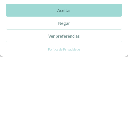
Aceitar
SOBRE A EHGOOM
Negar
Sobre Nós
Ver preferências
Propriedade Intelectual
Política de Privacidade
Colaboração com Bloggers
Listas de Aniversário e Babyshower
CONDIÇÕES GERAIS
Politica de Privacidade
Termos e Condições
Contacte-nos
Livro de Reclamações