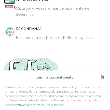
Opta por diversas formas de pagamento e em
Segurança.
DE CONFIANÇA
Estamos entre as Melhores PME Portuguesas
Gerir o Consentimento
Para fornecer as melhores experiências, usamos tecnologias como cookies para
armazenar e/ou aceder a informações do dispositivo. Consentir com essas
Tel: (351) 234095278 Custo de Chamada para Rede Fixa Nacional
tecnologias nos permitirá processar dados, como comportamento de navegação
Email: info@ehgoom.com
ou IDs exclusivos neste site. Não consentir ou retirar o consentimento pode
Rua José Afonso, Nº 50, 3800-438 Aveiro, Portugal
afetar negativamante certos recursos e funções.