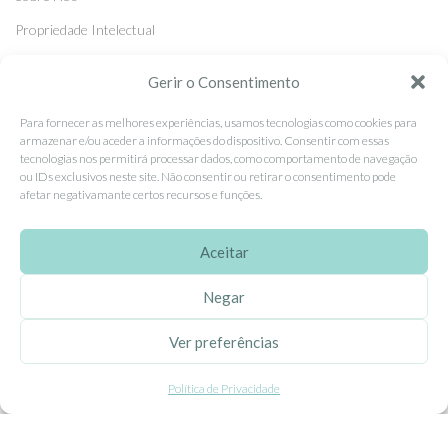
Propriedade Intelectual
Colaboração com Bloggers
Gerir o Consentimento
Listas de Aniversário e Babyshower
Para fornecer as melhores experiências, usamos tecnologias como cookies para
armazenar e/ou aceder a informações do dispositivo. Consentir com essas
tecnologias nos permitirá processar dados, como comportamento de navegação
CONDIÇÕES GERAIS
ou IDs exclusivos neste site. Não consentir ou retirar o consentimento pode
afetar negativamante certos recursos e funções.
Politica de Privacidade
Termos e Condições
Aceitar
Contacte-nos
Negar
Livro de Reclamações
Ver preferências
APOIO AO CLIENTE
Política de Privacidade
Como Comprar
Pagamentos