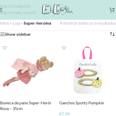
Skip to navigation
Skip to main content
Início
»
Loja
»
Super-heroína
A mostrar todos os 6 resultados
Show sidebar
Boneca de pano Super-Herói
Ganchos Spotty Pumpkin
Rosa – 35cm
€
7,50