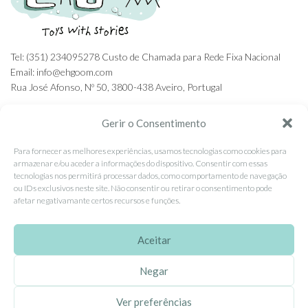
Tel: (351) 234095278 Custo de Chamada para Rede Fixa Nacional
Email: info@ehgoom.com
Rua José Afonso, Nº 50, 3800-438 Aveiro, Portugal
Gerir o Consentimento
Para fornecer as melhores experiências, usamos tecnologias como cookies para
SOBRE A EHGOOM
armazenar e/ou aceder a informações do dispositivo. Consentir com essas
tecnologias nos permitirá processar dados, como comportamento de navegação
Sobre Nós
ou IDs exclusivos neste site. Não consentir ou retirar o consentimento pode
afetar negativamante certos recursos e funções.
Propriedade Intelectual
Colaboração com Bloggers
Aceitar
Listas de Aniversário e Babyshower
Negar
CONDIÇÕES GERAIS
Ver preferências