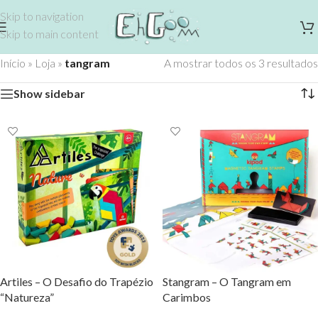
Skip to navigation
Skip to main content
Início
»
Loja
»
tangram
A mostrar todos os 3 resultados
Show sidebar
Artiles – O Desafio do Trapézio
Stangram – O Tangram em
“Natureza”
Carimbos