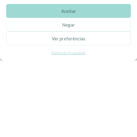
Aceitar
SOBRE A EHGOOM
Negar
Sobre Nós
Ver preferências
Propriedade Intelectual
Política de Privacidade
Colaboração com Bloggers
Listas de Aniversário e Babyshower
CONDIÇÕES GERAIS
Politica de Privacidade
Termos e Condições
Contacte-nos
Livro de Reclamações