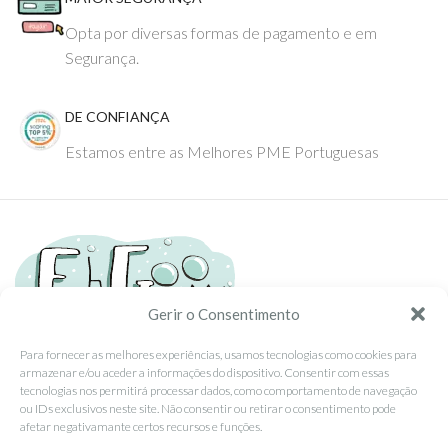
Opta por diversas formas de pagamento e em
Segurança.
DE CONFIANÇA
Estamos entre as Melhores PME Portuguesas
Gerir o Consentimento
Para fornecer as melhores experiências, usamos tecnologias como cookies para
armazenar e/ou aceder a informações do dispositivo. Consentir com essas
Tel: (351) 234095278 Custo de Chamada para Rede Fixa Nacional
tecnologias nos permitirá processar dados, como comportamento de navegação
Email: info@ehgoom.com
ou IDs exclusivos neste site. Não consentir ou retirar o consentimento pode
Rua José Afonso, Nº 50, 3800-438 Aveiro, Portugal
afetar negativamante certos recursos e funções.