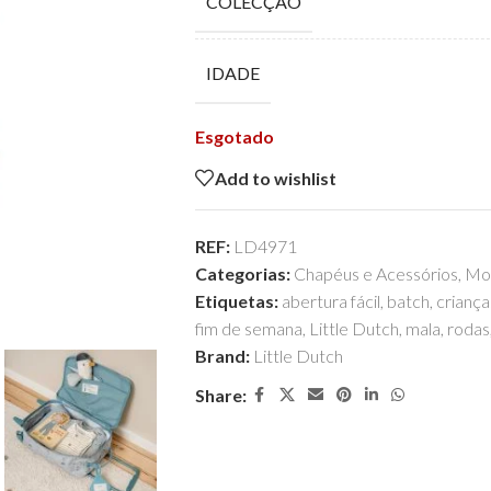
COLECÇÃO
IDADE
Esgotado
Add to wishlist
REF:
LD4971
Categorias:
Chapéus e Acessórios
,
Moc
Etiquetas:
abertura fácil
,
batch
,
criança
fim de semana
,
Little Dutch
,
mala
,
rodas
Brand:
Little Dutch
Share: