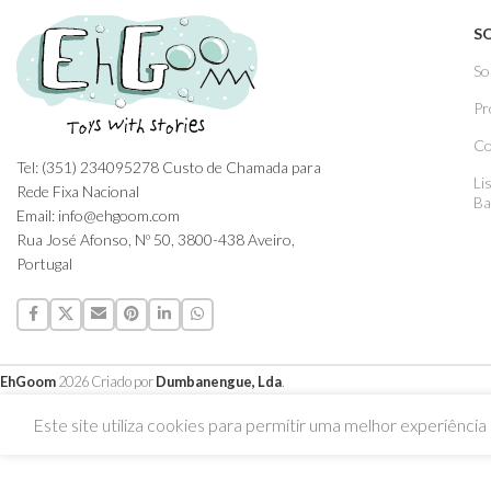
S
So
Pr
Co
Tel: (351) 234095278 Custo de Chamada para
Li
Rede Fixa Nacional
Ba
Email: info@ehgoom.com
Rua José Afonso, Nº 50, 3800-438 Aveiro,
Portugal
EhGoom
2026 Criado por
Dumbanengue, Lda
.
Este site utiliza cookies para permitir uma melhor experiência p