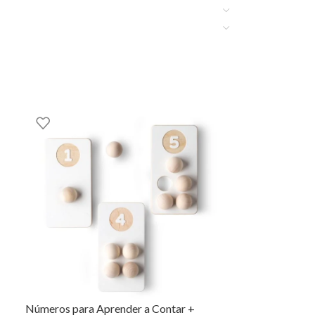
Números para Aprender a Contar +
Matemática Co