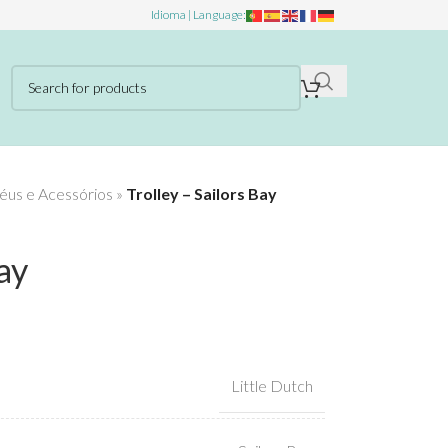
Idioma | Language:
éus e Acessórios
»
Trolley – Sailors Bay
ay
Little Dutch