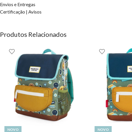
Envios e Entregas
OS DIREITOS DOS CONTEÚDOS ESTÃO RESERVADOS À EH
Certificação | Avisos
Produtos Relacionados
NOVO
NOVO