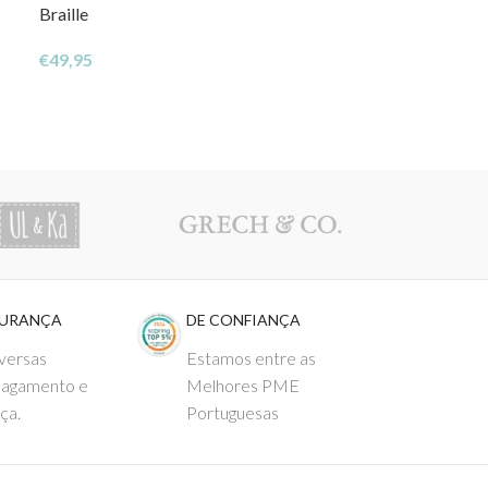
Braille
€
65,00
€
49,95
GURANÇA
DE CONFIANÇA
versas
Estamos entre as
pagamento e
Melhores PME
ça.
Portuguesas