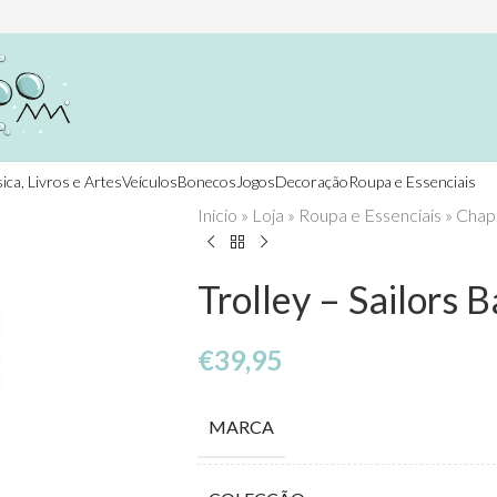
ica, Livros e Artes
Veículos
Bonecos
Jogos
Decoração
Roupa e Essenciais
Início
»
Loja
»
Roupa e Essenciais
»
Chap
Trolley – Sailors B
€
39,95
MARCA