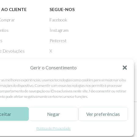
 AO CLIENTE
SEGUE-NOS
Comprar
Facebook
ntos
Instagram
as
Pinterest
 e Devoluções
X
Linkedin
Gerir o Consentimento
r as melhores experiências, usamos tecnologias como cookies para armazenar e/ou
rmações do dispositivo. Consentir com essas tecnologias nos permitirá processar
omportamento de navegação ou IDs exclusivos neste site. Não consentir ou retirar
to pode afetar negativamante certos recursos e funções.
ceitar
Negar
Ver preferências
tilização.
MORE INFO
ACCEPT
Política de Privacidade