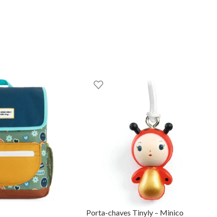
GOOM – TOYS WITH STORIES®️
Porta-chaves Tinyly – Minico