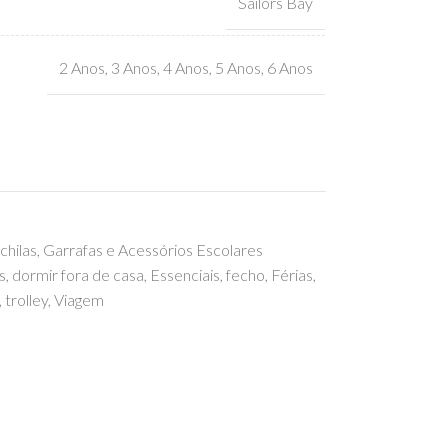
Sailors Bay
2 Anos
,
3 Anos
,
4 Anos
,
5 Anos
,
6 Anos
hilas, Garrafas e Acessórios Escolares
s
,
dormir fora de casa
,
Essenciais
,
fecho
,
Férias
,
,
trolley
,
Viagem