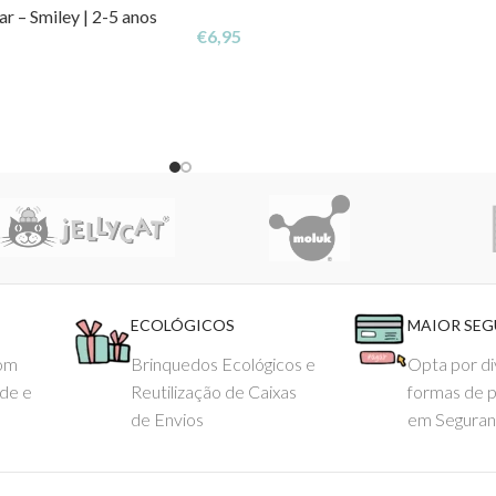
r – Smiley | 2-5 anos
€
6,95
ECOLÓGICOS
MAIOR SE
com
Brinquedos Ecológicos e
Opta por di
ade e
Reutilização de Caixas
formas de 
de Envios
em Seguran