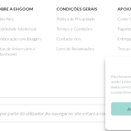
OBRE A EHGOOM
CONDIÇÕES GERAIS
APOIO
bre Nós
Politica de Privacidade
Como 
opriedade Intelectual
Termos e Condições
Pagame
laboração com Bloggers
Contacte-nos
Entreg
stas de Aniversário e
Livro de Reclamações
Trocas
byshower
Para fornece
aceder a info
dados, como c
o consentimen
A
or parte do utilizador. Ao navegar no site estará a consentir a sua u