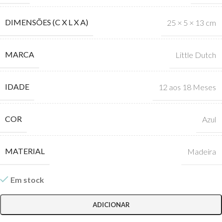
DIMENSÕES (C X L X A)
25 × 5 × 13 cm
MARCA
Little Dutch
IDADE
12 aos 18 Meses
COR
Azul
MATERIAL
Madeira
Em stock
ADICIONAR