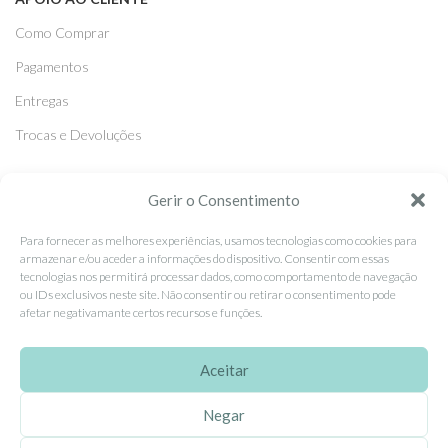
Como Comprar
Pagamentos
Entregas
Trocas e Devoluções
SEGUE-NOS
Gerir o Consentimento
Facebook
Para fornecer as melhores experiências, usamos tecnologias como cookies para
armazenar e/ou aceder a informações do dispositivo. Consentir com essas
Instagram
tecnologias nos permitirá processar dados, como comportamento de navegação
ou IDs exclusivos neste site. Não consentir ou retirar o consentimento pode
Pinterest
afetar negativamante certos recursos e funções.
X
Linkedin
Aceitar
Negar
EhGoom
2026 Criado por
Dumbanengue, Lda
.