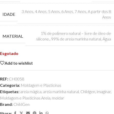
3 Anos
,
4 Anos
,
5 Anos
,
6 Anos
,
7 Anos
,
A partir dos 8
IDADE
Anos
1% de polímero natural – livre de óleo de
MATERIAL
silicone.
,
99% de areia marinha natural
,
Água
Esgotado
Add to wishlist
REF:
CH0058
Categoria:
Moldagem e Plasticinas
Etiquetas:
areia mágica
,
areia marinha natural
,
Childgen
,
imaginar
,
Moldagem e Plasticinas Areia
,
moldar
Brand:
ChildGen
Share: