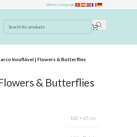
Idioma | Language:
arco Insuflável | Flowers & Butterflies
 Flowers & Butterflies
100 × 67 cm