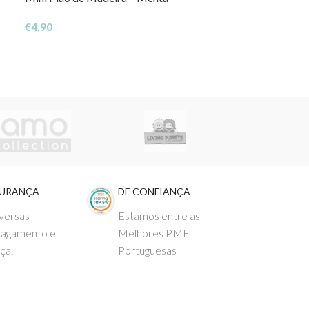
€
4,90
€
4,90
GURANÇA
DE CONFIANÇA
versas
Estamos entre as
pagamento e
Melhores PME
ça.
Portuguesas