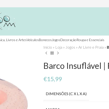
ica, Livros e Artes
Veículos
Bonecos
Jogos
Decoração
Roupa e Essenciais
Início
»
Loja
»
Jogos
»
Ar Livre e Praia
»
B
Barco Insuflável |
€
15,99
DIMENSÕES (C X L X A)