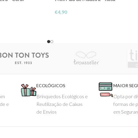
€
4,90
ECOLÓGICOS
MAIOR SE
com
Brinquedos Ecológicos e
Opta por di
ade e
Reutilização de Caixas
formas de 
de Envios
em Seguran