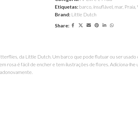
Etiquetas:
barco
,
insuflável
,
mar
,
Praia
,
Brand:
Little Dutch
Share:
utterflies, da Little Dutch. Um barco que pode flutuar ou ser usa
 rosa é fácil de encher e tem ilustrações de flores. Adiciona-lhe 
aladonovamente.