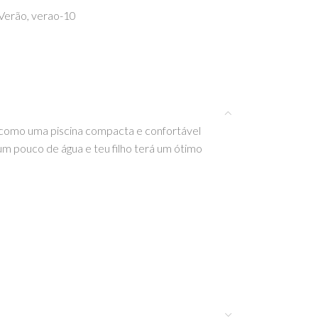
Verão
,
verao-10
do como uma piscina compacta e confortável
um pouco de água e teu filho terá um ótimo