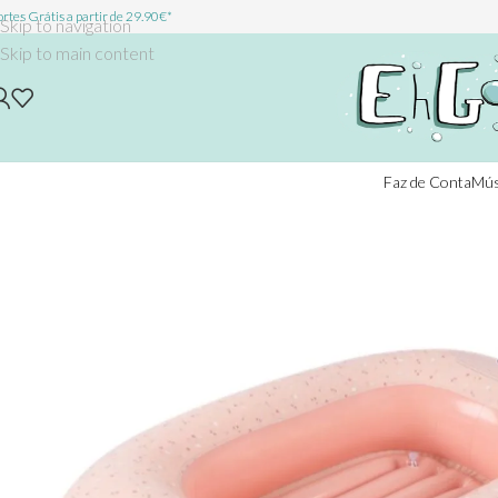
rtes Grátis a partir de 29.90€*
Skip to navigation
Skip to main content
Faz de Conta
Mús