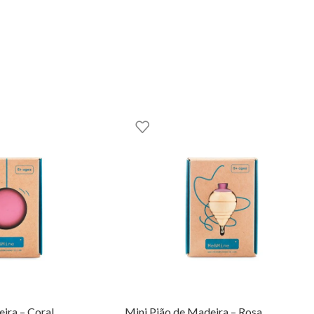
ira – Coral
Mini Pião de Madeira – Rosa