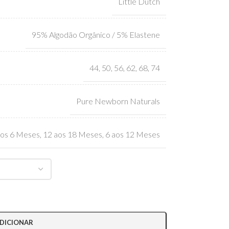
Little Dutch
95% Algodão Orgânico / 5% Elastene
44
,
50
,
56
,
62
,
68
,
74
Pure Newborn Naturals
aos 6 Meses
,
12 aos 18 Meses
,
6 aos 12 Meses
DICIONAR