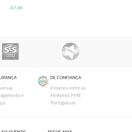
Butterflies
€
7,48
€
7,48
GURANÇA
DE CONFIANÇA
versas
Estamos entre as
pagamento e
Melhores PME
ça.
Portuguesas
 AO CLIENTE
SEGUE-NOS