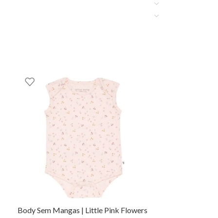
Body Sem Mangas | Little Pink Flowers
Body Sem Mang