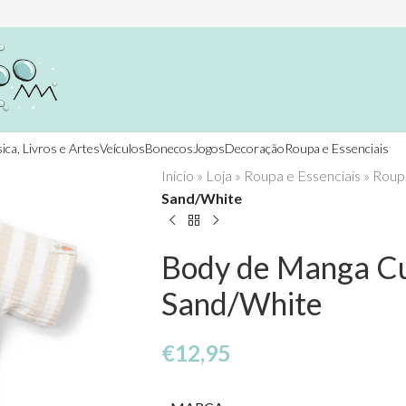
ica, Livros e Artes
Veículos
Bonecos
Jogos
Decoração
Roupa e Essenciais
Início
»
Loja
»
Roupa e Essenciais
»
Roup
Sand/White
Body de Manga Cur
Sand/White
€
12,95