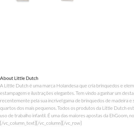
About Little Dutch
A Little Dutch é uma marca Holandesa que cria brinquedos e eleme
estampagem e ilustrações elegantes. Tem vindo a ganhar um destaque 
recentemente pela sua incrível gama de brinquedos de madeira e s
quartos dos mais pequenos. Todos os produtos da Little Dutch es
uso de trabalho infantil. É uma das maiores apostas da EhGoom, nos
[/vc_column_text][/vc_column][/vc_row]