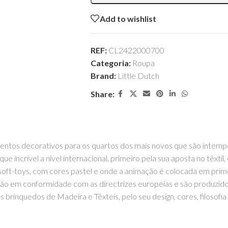
Add to wishlist
REF:
CL2422000700
Categoria:
Roupa
Brand:
Little Dutch
Share:
ntos decorativos para os quartos dos mais novos que são intempor
incrível a nível internacional, primeiro pela sua aposta no têxtil,
oft-toys, com cores pastel e onde a animação é colocada em prime
tão em conformidade com as directrizes europeias e são produzid
 brinquedos de Madeira e Têxteis, pelo seu design, cores, filosofia