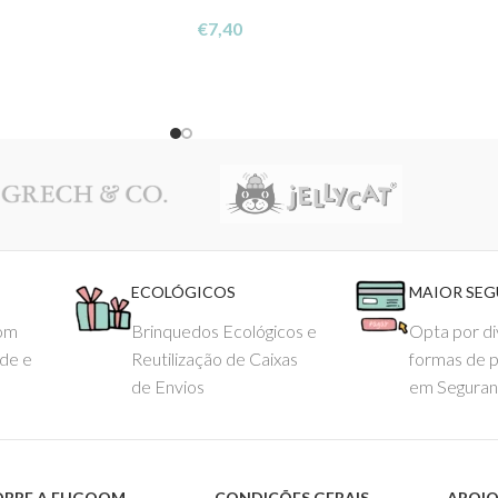
€
7,40
ECOLÓGICOS
MAIOR SE
com
Brinquedos Ecológicos e
Opta por di
ade e
Reutilização de Caixas
formas de 
de Envios
em Seguran
OBRE A EHGOOM
CONDIÇÕES GERAIS
APOIO