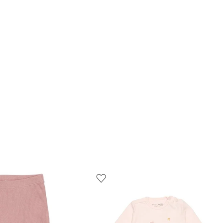
engomar a baixa temperatura; Não lavar a seco; Não utilizar lixivi