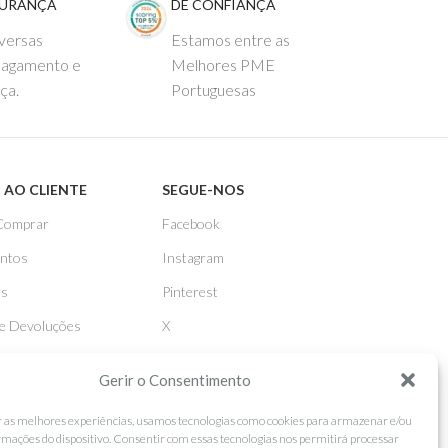
GURANÇA
DE CONFIANÇA
versas
Estamos entre as
pagamento e
Melhores PME
ça.
Portuguesas
 AO CLIENTE
SEGUE-NOS
Comprar
Facebook
ntos
Instagram
as
Pinterest
 e Devoluções
X
Linkedin
Gerir o Consentimento
r as melhores experiências, usamos tecnologias como cookies para armazenar e/ou
rmações do dispositivo. Consentir com essas tecnologias nos permitirá processar