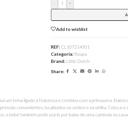
-
+
A
Add to wishlist
REF:
CL107214501
Categoria:
Roupa
Brand:
Little Dutch
Share:
ssui um tema ligado à Natureza e combina com a primavera. Elabora
ressão convenientes, localizados no ombro e na virilha. Coloca-
ios, o bebé também pode usá-lo por baixo de uma camisola ou casa