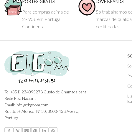
PORTES GRÁTIS
LOVE BRANDS
Para compras acima de
Só trabalhamos 
29.90€ em Portugal
marcas de qualid
Continental.
certificadas.
S
So
Pr
Co
Tel: (351) 234095278 Custo de Chamada para
Li
Rede Fixa Nacional
Ba
Email: info@ehgoom.com
Rua José Afonso, Nº 50, 3800-438 Aveiro,
Portugal