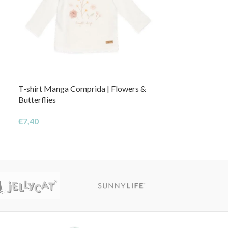
T-shirt Manga Comprida | Flowers &
T-shirt Manga 
Butterflies
Olive
€
7,40
€
7,40