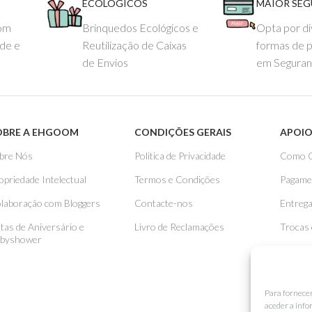
ECOLÓGICOS
MAIOR SE
com
Brinquedos Ecológicos e
Opta por di
ade e
Reutilização de Caixas
formas de 
de Envios
em Seguran
OBRE A EHGOOM
CONDIÇÕES GERAIS
APOIO
bre Nós
Politica de Privacidade
Como 
opriedade Intelectual
Termos e Condições
Pagame
laboração com Bloggers
Contacte-nos
Entreg
stas de Aniversário e
Livro de Reclamações
Trocas
byshower
Para fornece
aceder a info