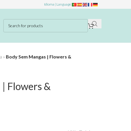
Idioma | Language:
a
»
Body Sem Mangas | Flowers &
| Flowers &