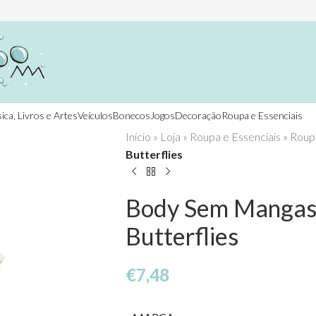
ica, Livros e Artes
Veículos
Bonecos
Jogos
Decoração
Roupa e Essenciais
Início
»
Loja
»
Roupa e Essenciais
»
Roup
Butterflies
Body Sem Mangas 
Butterflies
€
7,48