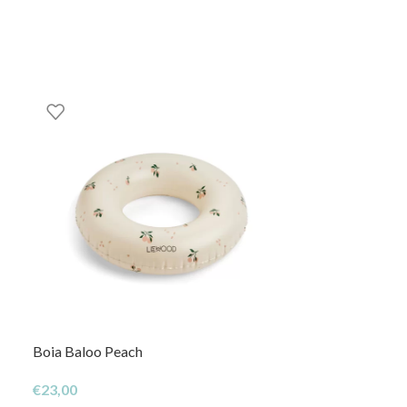
Boia Baloo Peach
Petanca
€
23,00
€
59,95