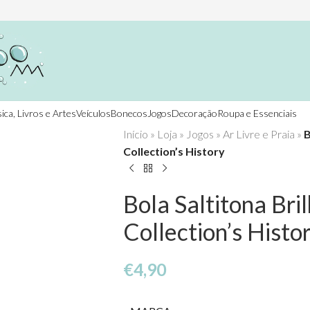
ica, Livros e Artes
Veículos
Bonecos
Jogos
Decoração
Roupa e Essenciais
Início
»
Loja
»
Jogos
»
Ar Livre e Praia
»
B
Collection’s History
Bola Saltitona Bri
Collection’s Histo
€
4,90