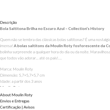
Descrição
Bola Saltitona Brilha no Escuro Azul – Collection’s History
Quem não se lembra das clássicas bolas saltitonas? É uma nostalgia
imensa!
A bolas saltitons da Moulin Roty fosforescente da Col
bolinha surpreende a qualquer hora do dia ou da noite. Maravilho
que todos vão adorar… até os pais!….
Marca: Moulin Roty
Dimensão: 5,7×5,7×5,7 cm
Idade: a partir dos 3 anos
Moulin Roty
About Moulin Roty
DIREITOS DOS CONTEÚDOS ESTÃO RESERVADOS À EHGO
Envios e Entregas
Certificação | Avisos