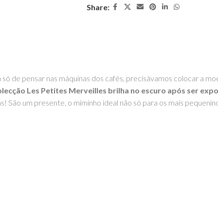
Share:
 só de pensar nas máquinas dos cafés, precisávamos colocar a moeda
ecção Les Petites Merveilles brilha no escuro após ser expos
sas! São um presente, o miminho ideal não só para os mais pequen
OM – TOYS WITH
STORIES®️