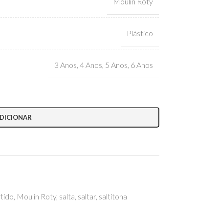
Moulin Roty
Plástico
3 Anos
,
4 Anos
,
5 Anos
,
6 Anos
DICIONAR
rtido
,
Moulin Roty
,
salta
,
saltar
,
saltitona