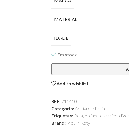
MARCA
MATERIAL
IDADE
Em stock
A
Add to wishlist
REF:
711410
Categoria:
Ar Livre e Praia
Etiquetas:
Bola
,
bolinha
,
clásssico
,
dive
Brand:
Moulin Roty