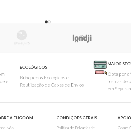
MAIOR SE
ECOLÓGICOS
com
Opta por di
Brinquedos Ecológicos e
ade e
formas de 
Reutilização de Caixas de Envios
em Seguran
OBRE A EHGOOM
CONDIÇÕES GERAIS
APOIO
bre Nós
Politica de Privacidade
Como 