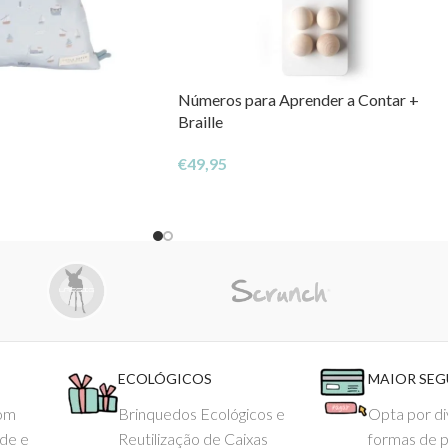
Números para Aprender a Contar +
Braille
€
49,95
ECOLÓGICOS
MAIOR SE
com
Brinquedos Ecológicos e
Opta por di
ade e
Reutilização de Caixas
formas de 