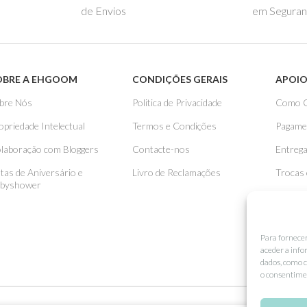
de Envios
em Seguran
OBRE A EHGOOM
CONDIÇÕES GERAIS
APOIO
bre Nós
Politica de Privacidade
Como 
opriedade Intelectual
Termos e Condições
Pagame
laboração com Bloggers
Contacte-nos
Entreg
stas de Aniversário e
Livro de Reclamações
Trocas
byshower
Para fornece
aceder a info
dados, como c
o consentimen