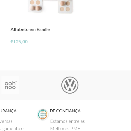
Alfabeto em Braille
Matemática Co
€
125,00
€
65,00
GURANÇA
DE CONFIANÇA
versas
Estamos entre as
pagamento e
Melhores PME