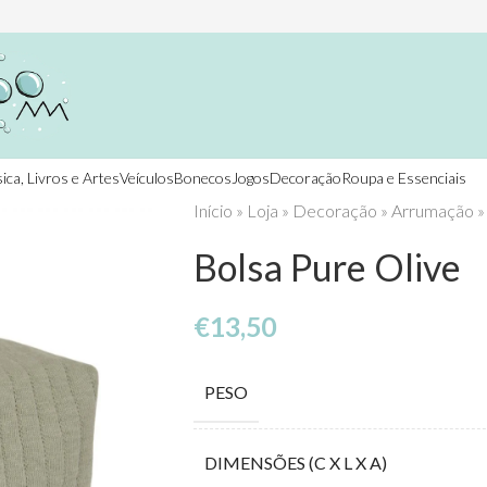
ica, Livros e Artes
Veículos
Bonecos
Jogos
Decoração
Roupa e Essenciais
Início
»
Loja
»
Decoração
»
Arrumação
Bolsa Pure Olive
€
13,50
PESO
DIMENSÕES (C X L X A)