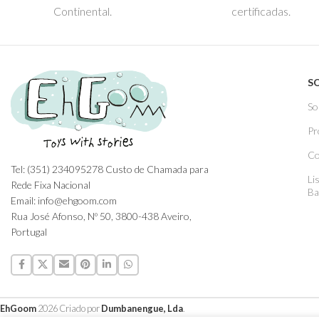
Continental.
certificadas.
S
So
Pr
Co
Tel: (351) 234095278 Custo de Chamada para
Li
Rede Fixa Nacional
Ba
Email: info@ehgoom.com
Rua José Afonso, Nº 50, 3800-438 Aveiro,
Portugal
EhGoom
2026 Criado por
Dumbanengue, Lda
.