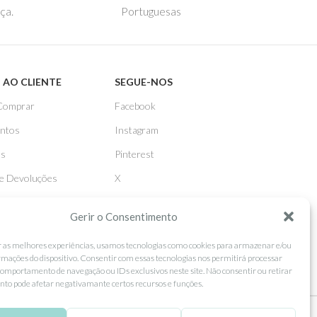
ça.
Portuguesas
 AO CLIENTE
SEGUE-NOS
Comprar
Facebook
ntos
Instagram
as
Pinterest
 e Devoluções
X
Linkedin
Gerir o Consentimento
r as melhores experiências, usamos tecnologias como cookies para armazenar e/ou
rmações do dispositivo. Consentir com essas tecnologias nos permitirá processar
omportamento de navegação ou IDs exclusivos neste site. Não consentir ou retirar
to pode afetar negativamante certos recursos e funções.