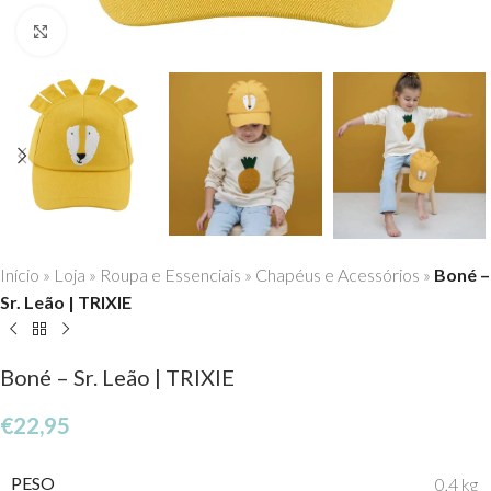
Click to enlarge
Início
»
Loja
»
Roupa e Essenciais
»
Chapéus e Acessórios
»
Boné –
Sr. Leão | TRIXIE
Boné – Sr. Leão | TRIXIE
€
22,95
PESO
0,4 kg