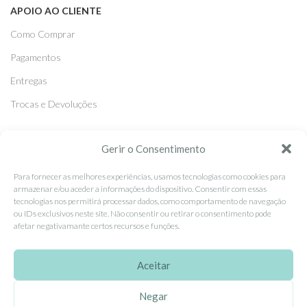
APOIO AO CLIENTE
Como Comprar
Pagamentos
Entregas
Trocas e Devoluções
SEGUE-NOS
Gerir o Consentimento
Facebook
Para fornecer as melhores experiências, usamos tecnologias como cookies para
armazenar e/ou aceder a informações do dispositivo. Consentir com essas
Instagram
tecnologias nos permitirá processar dados, como comportamento de navegação
ou IDs exclusivos neste site. Não consentir ou retirar o consentimento pode
Pinterest
afetar negativamante certos recursos e funções.
X
Linkedin
Aceitar
Negar