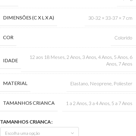
DIMENSÕES (C X L X A)
30-32 × 33-37 × 7 cm
COR
Colorido
12 aos 18 Meses
,
2 Anos
,
3 Anos
,
4 Anos
,
5 Anos
,
6
IDADE
Anos
,
7 Anos
MATERIAL
Elastano
,
Neoprene
,
Poliester
TAMANHOS CRIANCA
1 a 2 Anos
,
3 a 4 Anos
,
5 a 7 Anos
TAMANHOS CRIANCA