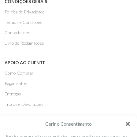
CONDIÇÕES GERAIS
Politica de Privacidade
Termos e Condições
Contacte-nos
Livro de Reclamações
APOIO AO CLIENTE
Como Comprar
Pagamentos
Entregas
Trocas e Devoluções
Gerir o Consentimento
SEGUE-NOS
Facebook
Para fornecer as melhores experiências, usamos tecnologias como cookies para