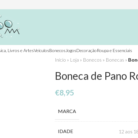
ica, Livros e Artes
Veículos
Bonecos
Jogos
Decoração
Roupa e Essenciais
Início
»
Loja
»
Bonecos
»
Bonecas
»
Bone
Boneca de Pano Ro
€
8,95
MARCA
IDADE
12 aos 1