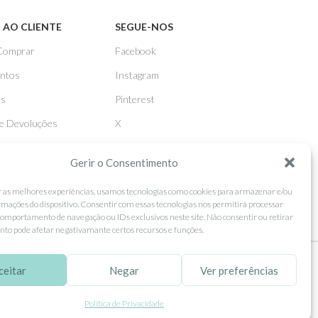
 AO CLIENTE
SEGUE-NOS
Comprar
Facebook
ntos
Instagram
as
Pinterest
 e Devoluções
X
Linkedin
Gerir o Consentimento
r as melhores experiências, usamos tecnologias como cookies para armazenar e/ou
rmações do dispositivo. Consentir com essas tecnologias nos permitirá processar
omportamento de navegação ou IDs exclusivos neste site. Não consentir ou retirar
to pode afetar negativamante certos recursos e funções.
ceitar
Negar
Ver preferências
tilização.
MORE INFO
ACCEPT
Política de Privacidade