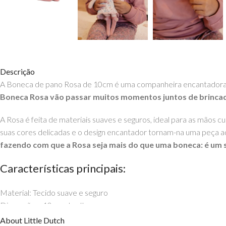
Descrição
A Boneca de pano Rosa de 10cm é uma companheira encantadora 
Boneca Rosa vão passar muitos momentos juntos de brincad
A Rosa é feita de materiais suaves e seguros, ideal para as mãos c
suas cores delicadas e o design encantador tornam-na uma peça 
fazendo com que a Rosa seja mais do que uma boneca: é um
Características principais:
Material: Tecido suave e seguro
Dimensões: 10 cm de altura
Idade recomendada: Dos 12 meses aos 6 anos
About Little Dutch