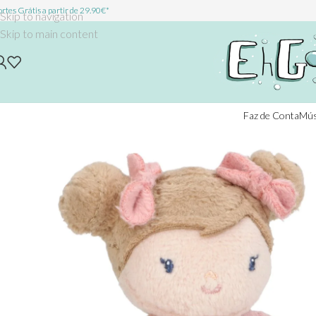
rtes Grátis a partir de 29.90€*
Skip to navigation
Skip to main content
Faz de Conta
Mús