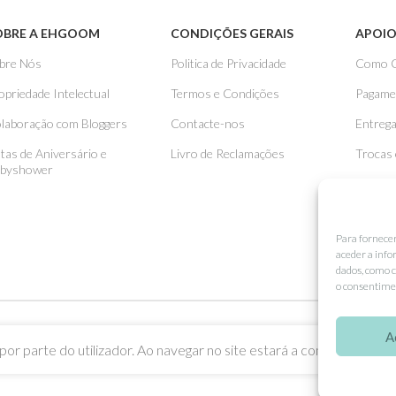
OBRE A EHGOOM
CONDIÇÕES GERAIS
APOIO
bre Nós
Politica de Privacidade
Como 
opriedade Intelectual
Termos e Condições
Pagame
laboração com Bloggers
Contacte-nos
Entreg
stas de Aniversário e
Livro de Reclamações
Trocas
byshower
Para fornece
aceder a info
dados, como c
o consentimen
A
or parte do utilizador. Ao navegar no site estará a consentir a sua u