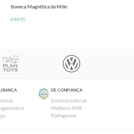
Boneca Magnética da Milin
Máquina de Lav
€
44,95
€
28,00
GURANÇA
DE CONFIANÇA
versas
Estamos entre as
pagamento e
Melhores PME
ça.
Portuguesas