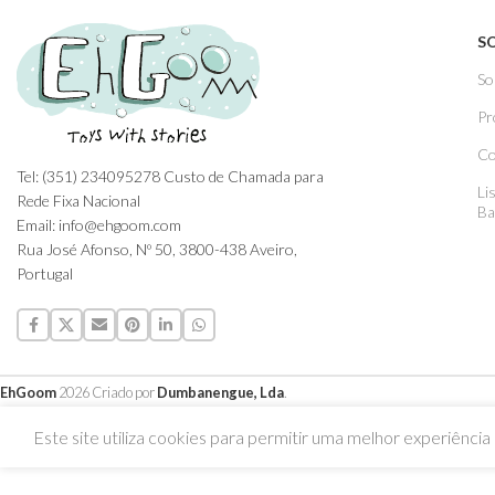
S
So
Pr
Co
Tel: (351) 234095278 Custo de Chamada para
Li
Rede Fixa Nacional
Ba
Email: info@ehgoom.com
Rua José Afonso, Nº 50, 3800-438 Aveiro,
Portugal
EhGoom
2026 Criado por
Dumbanengue, Lda
.
Este site utiliza cookies para permitir uma melhor experiência p