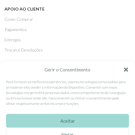
APOIO AO CLIENTE
Como Comprar
Pagamentos
Entregas
Trocas e Devoluções
SEGUE-NOS
Gerir o Consentimento
Facebook
Para fornecer as melhores experiências, usamos tecnologias como cookies para
armazenar e/ou aceder a informações do dispositivo. Consentir com essas
Instagram
tecnologias nos permitirá processar dados, como comportamento de navegação
ou IDs exclusivos neste site. Não consentir ou retirar o consentimento pode
Pinterest
afetar negativamante certos recursos e funções.
X
Linkedin
Aceitar
Negar